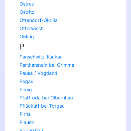
Ostrau
Ostritz
Ottendorf-Okrilla
Otterwisch
Oßling
P
Panschwitz-Kuckau
Parthenstein bei Grimma
Pausa / Vogtland
Pegau
Penig
Pfaffroda bei Olbernhau
Pflückuff bei Torgau
Pirna
Plauen
Pobershau