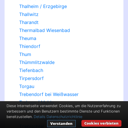
Thalheim / Erzgebirge
Thallwitz
Tharandt
Thermalbad Wiesenbad
Theuma
Thiendorf
Thum
Thümmlitzwalde
Tiefenbach
Tirpersdorf
Torgau
Trebendorf bei Weißwasser
Trebsen / Mulde
Diese Internetseite verwendet Cookies, um die Nutzererfahrung zu
Treuen
verbessern und den Benutzern bestimmte Dienste und Funktionen
bereitzustellen.
Details
Datenschutzrichtlinie
Triebel / Vogtland
Cookies verbieten
Verstanden
Triebischtal