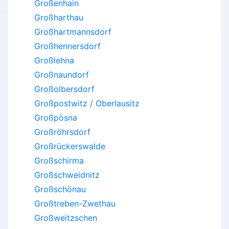
Großenhain
Großharthau
Großhartmannsdorf
Großhennersdorf
Großlehna
Großnaundorf
Großolbersdorf
Großpostwitz / Oberlausitz
Großpösna
Großröhrsdorf
Großrückerswalde
Großschirma
Großschweidnitz
Großschönau
Großtreben-Zwethau
Großweitzschen