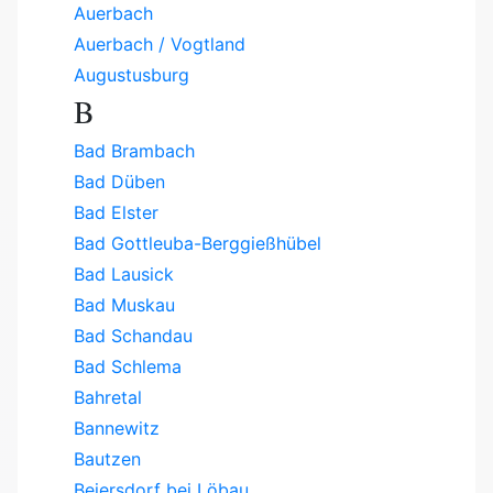
Auerbach
Auerbach / Vogtland
Augustusburg
B
Bad Brambach
Bad Düben
Bad Elster
Bad Gottleuba-Berggießhübel
Bad Lausick
Bad Muskau
Bad Schandau
Bad Schlema
Bahretal
Bannewitz
Bautzen
Beiersdorf bei Löbau