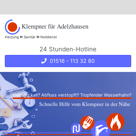
Klempner für Adelzhausen
Heizung
Sanitär
Notdienst
24 Stunden-Hotline
01516 - 113 32 80
Heizung kalt? Abfluss verstopft? Tropfender Wasserhahn?
Schnelle Hilfe vom Klempner in der Nähe