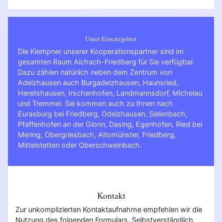
Unser Einsatzgebiet
Die Klempner unserer Kooperationspartner sind im
gesamten Raum Aichach-Friedberg für Sie verfügbar.
Dazu zählen natürlich neben dem Zentrum von
Adelzhausen auch Burgadelzhausen, Haunsried,
Heretshausen, Irschenhofen, Landmannsdorf, Michelau
und Tremmel. Sie kommen auch zu Ihnen nach
Eurasburg bei Friedberg
,
Odelzhausen
,
Sielenbach
,
Pfaffenhofen an der Glonn
,
Dasing
,
Egenhofen
,
Ried bei
Mering
,
Obergriesbach
,
Altomünster
,
Friedberg
,
Mittelstetten
oder
Oberschweinbach
.
Kontakt
Zur unkomplizierten Kontaktaufnahme empfehlen wir die
Nutzung des folgenden Formulars. Selbstverständlich