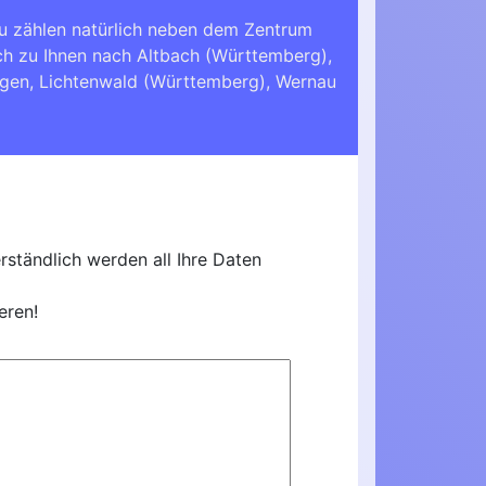
zu zählen natürlich neben dem Zentrum
ch zu Ihnen nach
Altbach (Württemberg)
,
ngen
,
Lichtenwald (Württemberg)
,
Wernau
ständlich werden all Ihre Daten
eren!