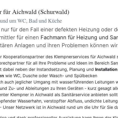
r für Aichwald (Schurwald)
 rund um WC, Bad und Küche
 nur für den Fall einer defekten Heizung oder 
mittler für einen
Fachmann für Heizung und San
itären Anlagen und ihren Problemen können wir
er Kooperationspartner des Klempnerservices für Aichwald 
prechpartner für all Ihre Probleme und Ideen im Bereich Sani
ist dabei neben der Instandsetzung, Planung und
Installation
en
wie WC, Dusche oder Wasch- und Spülbecken
ich auch jeglicher Umgang mit wasserführenden Leitungen 
nd Zu- und Ableitungen zu Ihren Geräten - kurz gesagt all
ter Klempner in Aichwald als Sanitärservice anbieten sollt
pfender Wasserhahn, verstopfter Abfluss, undichte Leitung,
 Unser Netzwerk ist in Aichwald rund um die Uhr für Sie d
tise und dank professioneller Ausrüstung kann Ihnen der K