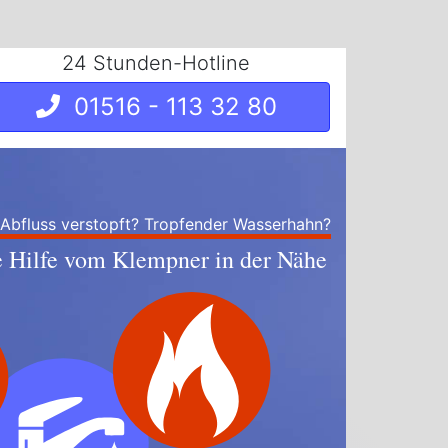
24 Stunden-Hotline
01516 - 113 32 80
 Abfluss verstopft? Tropfender Wasserhahn?
e Hilfe vom Klempner in der Nähe