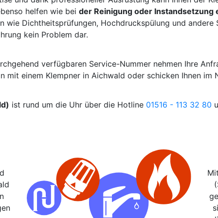
ebenso helfen wie bei
der Reinigung oder Instandsetzung 
n wie Dichtheitsprüfungen, Hochdruckspülung und andere S
ahrung kein Problem dar.
durchgehend verfügbaren Service-Nummer nehmen Ihre Anfr
in mit einem Klempner in Aichwald oder schicken Ihnen im N
ld)
ist rund um die Uhr über die Hotline
01516 - 113 32 80
u
nd
Mi
ald
n
ge
gen
s