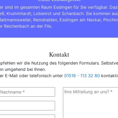
er sind im gesamten Raum Esslingen für Sie verfügbar. Da
ieß, Krummhardt, Lobenrot und Schanbach. Sie kommen au
Baltmannsweiler
,
Remshalden
,
Esslingen am Neckar
,
Plochi
er
Reichenbach an der Fils
.
Kontakt
fehlen wir die Nutzung des folgenden Formulars. Selbstver
ann umgehend bei Ihnen.
er E-Mail oder telefonisch unter
01516 - 113 32 80
kontakti