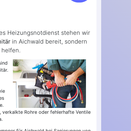
des Heizungsnotdienst stehen wir
itär
in Aichwald bereit, sondern
 helfen.
sind
tär.
wie
es
e.
 verkalkte Rohre oder fehlerhafte Ventile
a.
lempner für Aichwald bei Sanierungen von