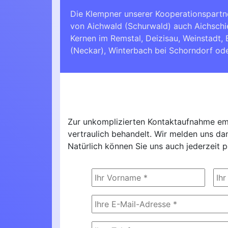
Die Klempner unserer Kooperationspartn
von Aichwald (Schurwald) auch Aichsch
Kernen im Remstal
,
Deizisau
,
Weinstadt
,
(Neckar)
,
Winterbach bei Schorndorf
od
Zur unkomplizierten Kontaktaufnahme emp
vertraulich behandelt. Wir melden uns d
Natürlich können Sie uns auch jederzeit p