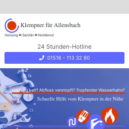
Klempner für Allensbach
Heizung
Sanitär
Notdienst
24 Stunden-Hotline
01516 - 113 32 80
Heizung kalt? Abfluss verstopft? Tropfender Wasserhahn?
Schnelle Hilfe vom Klempner in der Nähe