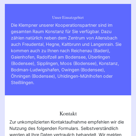
Unser Einsatzgebiet
Die Klempner unserer Kooperationspartner sind im
gesamten Raum Konstanz für Sie verfügbar. Dazu
zählen natürlich neben dem Zentrum von Allensbach
auch Freudental, Hegne, Kaltbrunn und Langenrain. Sie
kommen auch zu Ihnen nach
Reichenau (Baden)
,
Gaienhofen
,
Radolfzell am Bodensee
,
Überlingen
(Bodensee)
,
Sipplingen
,
Moos (Bodensee)
,
Konstanz
,
Bodman-Ludwigshafen
,
Owingen (Bodensee)
,
Öhningen (Bodensee)
,
Uhldingen-Mühlhofen
oder
Steißlingen
.
Kontakt
Zur unkomplizierten Kontaktaufnahme empfehlen wir die
Nutzung des folgenden Formulars. Selbstverständlich
werden all Ihre Daten vertraulich behandelt. Wir melden