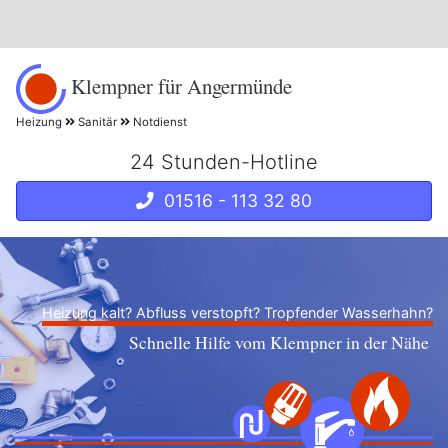
Klempner für Angermünde
Heizung
Sanitär
Notdienst
24 Stunden-Hotline
01516 - 113 32 80
Heizung kalt? Abfluss verstopft? Tropfender Wasserhahn?
Schnelle Hilfe vom Klempner in der Nähe