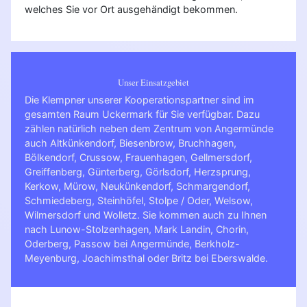
welches Sie vor Ort ausgehändigt bekommen.
Unser Einsatzgebiet
Die Klempner unserer Kooperationspartner sind im
gesamten Raum Uckermark für Sie verfügbar. Dazu
zählen natürlich neben dem Zentrum von Angermünde
auch Altkünkendorf, Biesenbrow, Bruchhagen,
Bölkendorf, Crussow, Frauenhagen, Gellmersdorf,
Greiffenberg, Günterberg, Görlsdorf, Herzsprung,
Kerkow, Mürow, Neukünkendorf, Schmargendorf,
Schmiedeberg, Steinhöfel, Stolpe / Oder, Welsow,
Wilmersdorf und Wolletz. Sie kommen auch zu Ihnen
nach
Lunow-Stolzenhagen
,
Mark Landin
,
Chorin
,
Oderberg
,
Passow bei Angermünde
,
Berkholz-
Meyenburg
,
Joachimsthal
oder
Britz bei Eberswalde
.