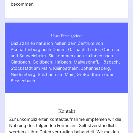
bekommen.
Unser Einsatzgebiet
Dazu zählen natürlich neben dem Zentrum von
Aschaffenburg auch Damm, Gailbach, Leider, Obernau
und Schweinheim. Sie kommen auch zu Ihnen nach
Glattbach
,
Goldbach
,
Haibach
,
Mainaschaff
,
Hösbach
,
Stockstadt am Main
,
Kleinostheim
,
Johannesberg
,
Niedernberg
,
Sulzbach am Main
,
Großostheim
oder
Bessenbach
.
Kontakt
Zur unkomplizierten Kontaktaufnahme empfehlen wir die
Nutzung des folgenden Formulars. Selbstverständlich
werden all Ihre Daten vertraulich behandelt. Wir melden