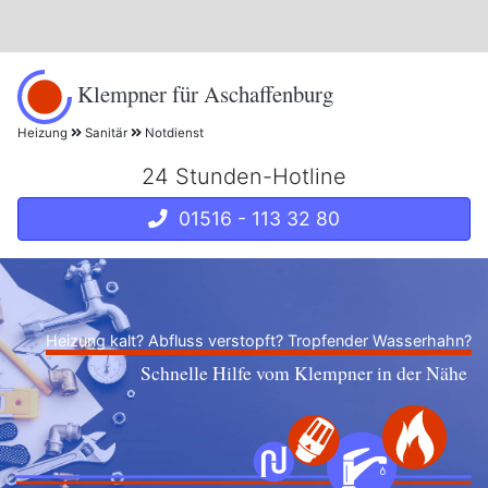
Klempner für Aschaffenburg
Heizung
Sanitär
Notdienst
24 Stunden-Hotline
01516 - 113 32 80
Heizung kalt? Abfluss verstopft? Tropfender Wasserhahn?
Schnelle Hilfe vom Klempner in der Nähe