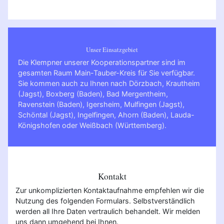
Unser Einsatzgebiet
Die Klempner unserer Kooperationspartner sind im
gesamten Raum Main-Tauber-Kreis für Sie verfügbar.
Sie kommen auch zu Ihnen nach
Dörzbach
,
Krautheim
(Jagst)
,
Boxberg (Baden)
,
Bad Mergentheim
,
Ravenstein (Baden)
,
Igersheim
,
Mulfingen (Jagst)
,
Schöntal (Jagst)
,
Ingelfingen
,
Ahorn (Baden)
,
Lauda-
Königshofen
oder
Weißbach (Württemberg)
.
Kontakt
Zur unkomplizierten Kontaktaufnahme empfehlen wir die
Nutzung des folgenden Formulars. Selbstverständlich
werden all Ihre Daten vertraulich behandelt. Wir melden
uns dann umgehend bei Ihnen.