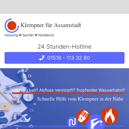
Klempner für Assamstadt
Heizung
Sanitär
Notdienst
24 Stunden-Hotline
01516 - 113 32 80
Heizung kalt? Abfluss verstopft? Tropfender Wasserhahn?
Schnelle Hilfe vom Klempner in der Nähe