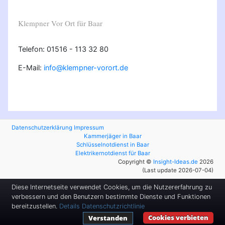
Klempner Vor Ort für Baar
Telefon: 01516 - 113 32 80
E-Mail:
info@klempner-vorort.de
Datenschutzerklärung
Impressum
Kammerjäger in Baar
Schlüsselnotdienst in Baar
Elektrikernotdienst für Baar
Copyright ©
Insight-Ideas.de
2026
(Last update 2026-07-04)
Diese Internetseite verwendet Cookies, um die Nutzererfahrung zu
verbessern und den Benutzern bestimmte Dienste und Funktionen
bereitzustellen.
Details
Datenschutzrichtlinie
Cookies verbieten
Verstanden