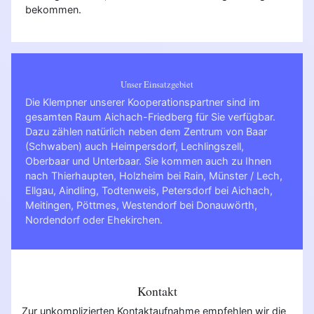
bekommen.
Unser Einsatzgebiet
Die Klempner unserer Kooperationspartner sind im
gesamten Raum Aichach-Friedberg für Sie verfügbar.
Dazu zählen natürlich neben dem Zentrum von Baar
(Schwaben) auch Heimpersdorf, Lechlingszell,
Oberbaar und Unterbaar. Sie kommen auch zu Ihnen
nach
Thierhaupten
,
Holzheim bei Rain
,
Münster / Lech
,
Ellgau
,
Aindling
,
Todtenweis
,
Petersdorf bei Aichach
,
Meitingen
,
Pöttmes
,
Westendorf bei Donauwörth
,
Nordendorf
oder
Ehekirchen
.
Kontakt
Zur unkomplizierten Kontaktaufnahme empfehlen wir die