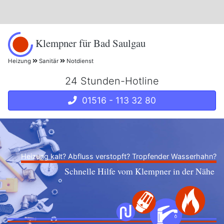
Klempner für Bad Saulgau
Heizung
Sanitär
Notdienst
24 Stunden-Hotline
01516 - 113 32 80
Heizung kalt? Abfluss verstopft? Tropfender Wasserhahn?
Schnelle Hilfe vom Klempner in der Nähe