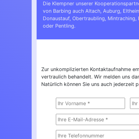
Die Klempner unserer Kooperationspartn
von Barbing auch Altach, Auburg, Elthei
Donaustauf
,
Obertraubling
,
Mintraching
,
oder
Pentling
.
Zur unkomplizierten Kontaktaufnahme emp
vertraulich behandelt. Wir melden uns d
Natürlich können Sie uns auch jederzeit p