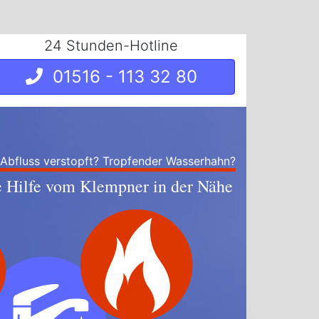
24 Stunden-Hotline
01516 - 113 32 80
 Abfluss verstopft? Tropfender Wasserhahn?
e Hilfe vom Klempner in der Nähe