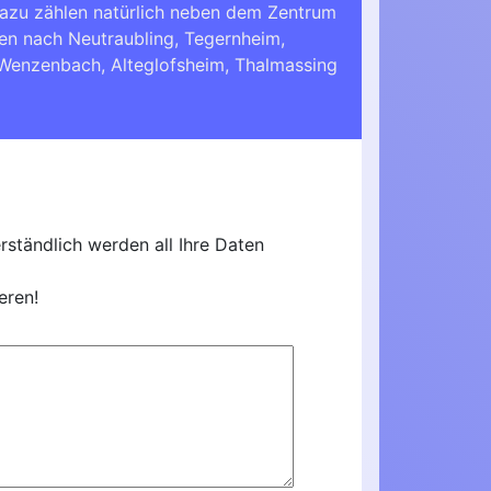
Dazu zählen natürlich neben dem Zentrum
nen nach
Neutraubling
,
Tegernheim
,
Wenzenbach
,
Alteglofsheim
,
Thalmassing
ständlich werden all Ihre Daten
eren!