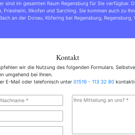
er sind im gesamten Raum Regensburg für Sie verfügbar. 
m, Friesheim, Illkofen und Sarching. Sie kommen auch zu Ih
Bach an der Donau
,
Köfering bei Regensburg
,
Regensburg
,
Kontakt
fehlen wir die Nutzung des folgenden Formulars. Selbstver
ann umgehend bei Ihnen.
er E-Mail oder telefonisch unter
01516 - 113 32 80
kontakti