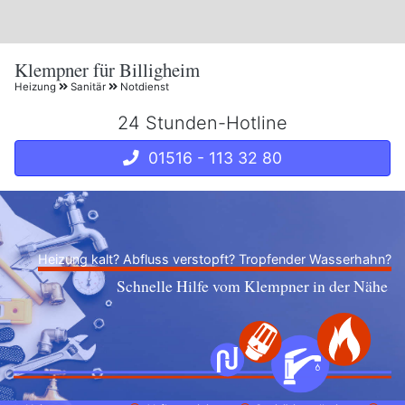
Klempner für Billigheim
Heizung
Sanitär
Notdienst
24 Stunden-Hotline
01516 - 113 32 80
Heizung kalt? Abfluss verstopft? Tropfender Wasserhahn?
Schnelle Hilfe vom Klempner in der Nähe