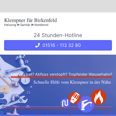
Klempner für Birkenfeld
Heizung
Sanitär
Notdienst
24 Stunden-Hotline
01516 - 113 32 80
Heizung kalt? Abfluss verstopft? Tropfender Wasserhahn?
Schnelle Hilfe vom Klempner in der Nähe