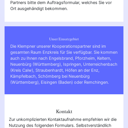
Partners bitte dem Auftragsformular, welches Sie vor
Ort ausgehändigt bekommen.
Unser Einsatzgebiet
Die Klempner unserer Kooperationspartner sind im
gesamten Raum Enzkreis für Sie verfügbar. Sie kommen
auch zu Ihnen nach
Engelsbrand
,
Pforzheim
,
Keltern
,
Neuenbürg (Württemberg)
,
Ispringen
,
Unterreichenbach
(Kreis Calw)
,
Straubenhardt
,
Höfen an der Enz
,
Kämpfelbach
,
Schömberg bei Neuenbürg
(Württemberg)
,
Eisingen (Baden)
oder
Remchingen
.
Kontakt
Zur unkomplizierten Kontaktaufnahme empfehlen wir die
Nutzung des folgenden Formulars. Selbstverständlich