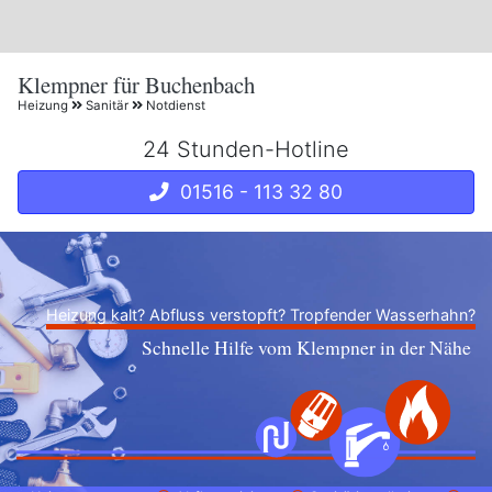
Klempner für Buchenbach
Heizung
Sanitär
Notdienst
24 Stunden-Hotline
01516 - 113 32 80
Heizung kalt? Abfluss verstopft? Tropfender Wasserhahn?
Schnelle Hilfe vom Klempner in der Nähe