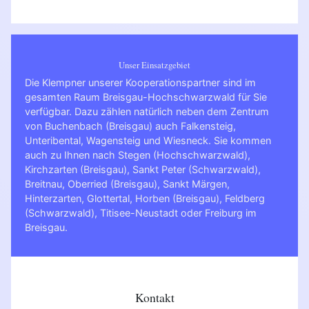
Unser Einsatzgebiet
Die Klempner unserer Kooperationspartner sind im
gesamten Raum Breisgau-Hochschwarzwald für Sie
verfügbar. Dazu zählen natürlich neben dem Zentrum
von Buchenbach (Breisgau) auch Falkensteig,
Unteribental, Wagensteig und Wiesneck. Sie kommen
auch zu Ihnen nach
Stegen (Hochschwarzwald)
,
Kirchzarten (Breisgau)
,
Sankt Peter (Schwarzwald)
,
Breitnau
,
Oberried (Breisgau)
,
Sankt Märgen
,
Hinterzarten
,
Glottertal
,
Horben (Breisgau)
,
Feldberg
(Schwarzwald)
,
Titisee-Neustadt
oder
Freiburg im
Breisgau
.
Kontakt