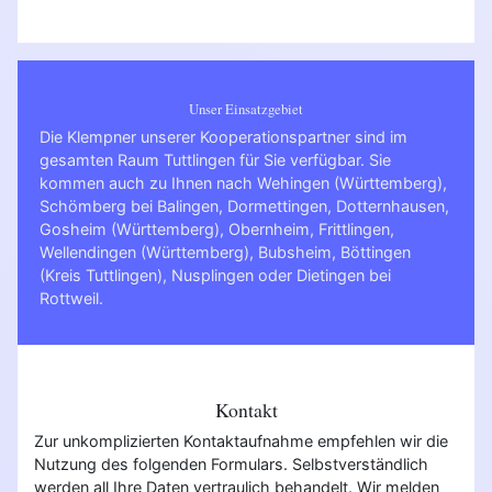
Unser Einsatzgebiet
Die Klempner unserer Kooperationspartner sind im
gesamten Raum Tuttlingen für Sie verfügbar. Sie
kommen auch zu Ihnen nach
Wehingen (Württemberg)
,
Schömberg bei Balingen
,
Dormettingen
,
Dotternhausen
,
Gosheim (Württemberg)
,
Obernheim
,
Frittlingen
,
Wellendingen (Württemberg)
,
Bubsheim
,
Böttingen
(Kreis Tuttlingen)
,
Nusplingen
oder
Dietingen bei
Rottweil
.
Kontakt
Zur unkomplizierten Kontaktaufnahme empfehlen wir die
Nutzung des folgenden Formulars. Selbstverständlich
werden all Ihre Daten vertraulich behandelt. Wir melden