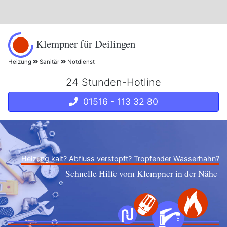
Klempner für Deilingen
Heizung
Sanitär
Notdienst
24 Stunden-Hotline
01516 - 113 32 80
Heizung kalt? Abfluss verstopft? Tropfender Wasserhahn?
Schnelle Hilfe vom Klempner in der Nähe