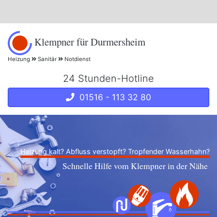
Klempner für Durmersheim
Heizung
Sanitär
Notdienst
24 Stunden-Hotline
01516 - 113 32 80
Heizung kalt? Abfluss verstopft? Tropfender Wasserhahn?
Schnelle Hilfe vom Klempner in der Nähe