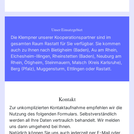
Unser Einsatzgebiet
Die Klempner unserer Kooperationspartner sind im
gesamten Raum Rastatt für Sie verfügbar. Sie kommen
auch zu Ihnen nach
Bietigheim (Baden)
,
Au am Rhein
,
Elchesheim-Illingen
,
Rheinstetten (Baden)
,
Neuburg am
Rhein
,
Ötigheim
,
Steinmauern
,
Malsch (Kreis Karlsruhe)
,
Berg (Pfalz)
,
Muggensturm
,
Ettlingen
oder
Rastatt
.
Kontakt
Zur unkomplizierten Kontaktaufnahme empfehlen wir die
Nutzung des folgenden Formulars. Selbstverständlich
werden all Ihre Daten vertraulich behandelt. Wir melden
uns dann umgehend bei Ihnen.
Natürlich können Sie uns auch jederzeit per E-Mail oder