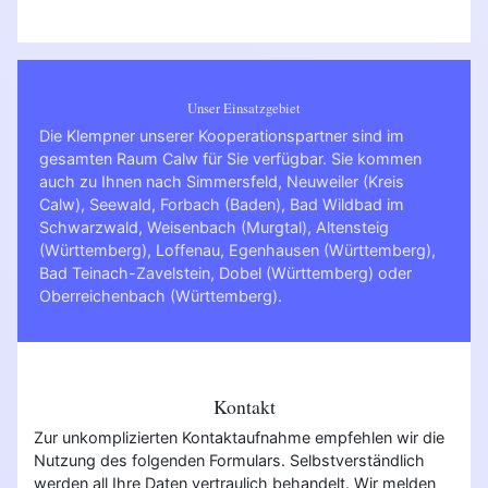
Unser Einsatzgebiet
Die Klempner unserer Kooperationspartner sind im
gesamten Raum Calw für Sie verfügbar. Sie kommen
auch zu Ihnen nach
Simmersfeld
,
Neuweiler (Kreis
Calw)
,
Seewald
,
Forbach (Baden)
,
Bad Wildbad im
Schwarzwald
,
Weisenbach (Murgtal)
,
Altensteig
(Württemberg)
,
Loffenau
,
Egenhausen (Württemberg)
,
Bad Teinach-Zavelstein
,
Dobel (Württemberg)
oder
Oberreichenbach (Württemberg)
.
Kontakt
Zur unkomplizierten Kontaktaufnahme empfehlen wir die
Nutzung des folgenden Formulars. Selbstverständlich
werden all Ihre Daten vertraulich behandelt. Wir melden