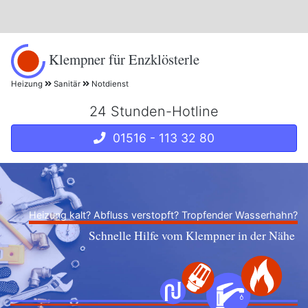
Klempner für Enzklösterle
Heizung
Sanitär
Notdienst
24 Stunden-Hotline
01516 - 113 32 80
Heizung kalt? Abfluss verstopft? Tropfender Wasserhahn?
Schnelle Hilfe vom Klempner in der Nähe