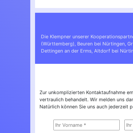
Die Klempner unserer Kooperationspartn
(Württemberg)
,
Beuren bei Nürtingen
,
Gr
Dettingen an der Erms
,
Altdorf bei Nürt
Zur unkomplizierten Kontaktaufnahme emp
vertraulich behandelt. Wir melden uns d
Natürlich können Sie uns auch jederzeit p