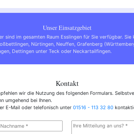
Unser Einsatzgebiet
er sind im gesamten Raum Esslingen für Sie verfügbar. Si
oßbettlingen
,
Nürtingen
,
Neuffen
,
Grafenberg (Württember
ingen
,
Dettingen unter Teck
oder
Neckartailfingen
.
Kontakt
fehlen wir die Nutzung des folgenden Formulars. Selbstver
ann umgehend bei Ihnen.
er E-Mail oder telefonisch unter
01516 - 113 32 80
kontakti