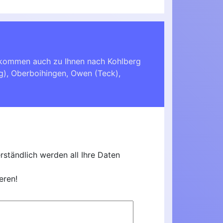
e kommen auch zu Ihnen nach
Kohlberg
g)
,
Oberboihingen
,
Owen (Teck)
,
ständlich werden all Ihre Daten
eren!