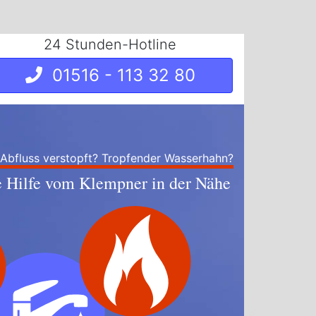
24 Stunden-Hotline
01516 - 113 32 80
 Abfluss verstopft? Tropfender Wasserhahn?
e Hilfe vom Klempner in der Nähe