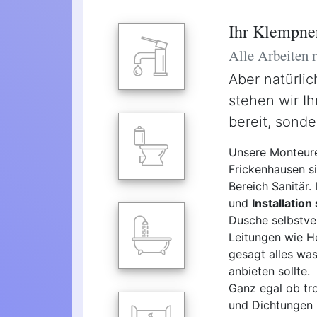
Ihr Klempne
Alle Arbeiten
Aber natürlic
stehen wir Ih
bereit, sond
Unsere Monteure
Frickenhausen si
Bereich Sanitär.
und
Installation
Dusche selbstve
Leitungen wie H
gesagt alles was
anbieten sollte.
Ganz egal ob tro
und Dichtungen -