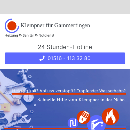
Klempner für Gammertingen
Heizung
Sanitär
Notdienst
24 Stunden-Hotline
01516 - 113 32 80
Heizung kalt? Abfluss verstopft? Tropfender Wasserhahn?
Schnelle Hilfe vom Klempner in der Nähe