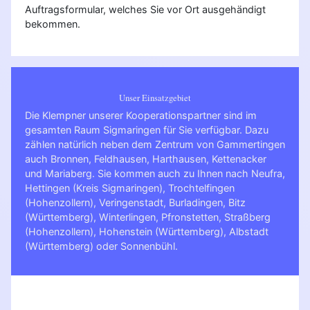
Auftragsformular, welches Sie vor Ort ausgehändigt
bekommen.
Unser Einsatzgebiet
Die Klempner unserer Kooperationspartner sind im
gesamten Raum Sigmaringen für Sie verfügbar. Dazu
zählen natürlich neben dem Zentrum von Gammertingen
auch Bronnen, Feldhausen, Harthausen, Kettenacker
und Mariaberg. Sie kommen auch zu Ihnen nach
Neufra
,
Hettingen (Kreis Sigmaringen)
,
Trochtelfingen
(Hohenzollern)
,
Veringenstadt
,
Burladingen
,
Bitz
(Württemberg)
,
Winterlingen
,
Pfronstetten
,
Straßberg
(Hohenzollern)
,
Hohenstein (Württemberg)
,
Albstadt
(Württemberg)
oder
Sonnenbühl
.