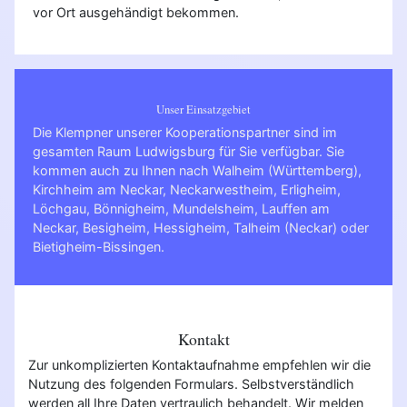
vor Ort ausgehändigt bekommen.
Unser Einsatzgebiet
Die Klempner unserer Kooperationspartner sind im
gesamten Raum Ludwigsburg für Sie verfügbar. Sie
kommen auch zu Ihnen nach
Walheim (Württemberg)
,
Kirchheim am Neckar
,
Neckarwestheim
,
Erligheim
,
Löchgau
,
Bönnigheim
,
Mundelsheim
,
Lauffen am
Neckar
,
Besigheim
,
Hessigheim
,
Talheim (Neckar)
oder
Bietigheim-Bissingen
.
Kontakt
Zur unkomplizierten Kontaktaufnahme empfehlen wir die
Nutzung des folgenden Formulars. Selbstverständlich
werden all Ihre Daten vertraulich behandelt. Wir melden