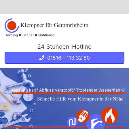
Klempner für Gemmrigheim
Heizung
Sanitär
Notdienst
24 Stunden-Hotline
01516 - 113 32 80
Heizung kalt? Abfluss verstopft? Tropfender Wasserhahn?
Schnelle Hilfe vom Klempner in der Nähe