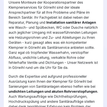
Unsere Monteure der Kooperationspartner des
Klempnerservices für Görwihl sind der ideale
Ansprechpartner für all Ihre Probleme und Pläne im
Bereich Sanitär. Ihr Fachgebiet ist dabei neben der
Reparatur, Planung und
Installation sanitärer Anlagen
wie Wasch- und Spülbecken, WC oder Dusche natürlich
auch jeglicher Umgang mit wasserführenden Leitungen
wie Heizungsrohren und Zu- und Ableitungen zu Ihren
Geräten - kurz gesagt alles was ein kompetenter
Klempner in Görwihl als Sanitärservice anbieten sollte.
Ganz egal ob tropfender Wasserhahn, verstopfter
Abfluss, undichte Leitung, verkalkte Rohre oder
fehlerhafte Ventile und Dichtungen - Unser Netzwerk ist
in Görwihl rund um die Uhr für Sie da.
Durch die Expertise und aufgrund professioneller
Ausrüstung kann Ihnen der Klempner für Görwihl bei
Sanierungen von Sanitäranlagen ebenso helfen wie bei
undichten Leitungen und akuten Rohrverstopfungen
.
Auch Wartungsaufträge wie Dichtheitsprüfungen,
Hochdruckspülung und andere Sanitäraufträge stellen
dabei dank langjähriger Erfahrung kein Problem dar.