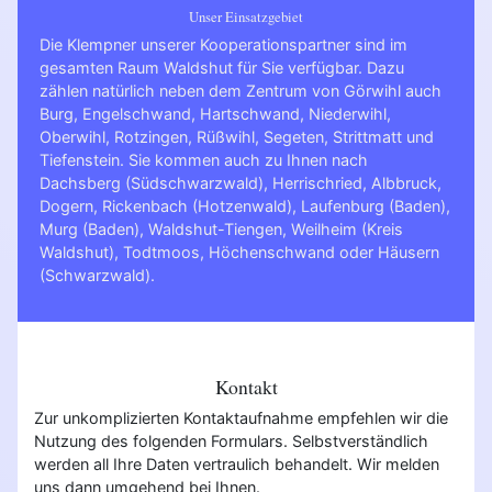
Unser Einsatzgebiet
Die Klempner unserer Kooperationspartner sind im
gesamten Raum Waldshut für Sie verfügbar. Dazu
zählen natürlich neben dem Zentrum von Görwihl auch
Burg, Engelschwand, Hartschwand, Niederwihl,
Oberwihl, Rotzingen, Rüßwihl, Segeten, Strittmatt und
Tiefenstein. Sie kommen auch zu Ihnen nach
Dachsberg (Südschwarzwald)
,
Herrischried
,
Albbruck
,
Dogern
,
Rickenbach (Hotzenwald)
,
Laufenburg (Baden)
,
Murg (Baden)
,
Waldshut-Tiengen
,
Weilheim (Kreis
Waldshut)
,
Todtmoos
,
Höchenschwand
oder
Häusern
(Schwarzwald)
.
Kontakt
Zur unkomplizierten Kontaktaufnahme empfehlen wir die
Nutzung des folgenden Formulars. Selbstverständlich
werden all Ihre Daten vertraulich behandelt. Wir melden
uns dann umgehend bei Ihnen.