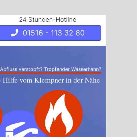
24 Stunden-Hotline
01516 - 113 32 80
 Abfluss verstopft? Tropfender Wasserhahn?
e Hilfe vom Klempner in der Nähe