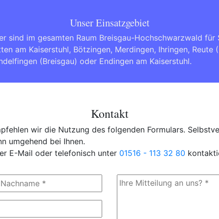
Unser Einsatzgebiet
er sind im gesamten Raum Breisgau-Hochschwarzwald für 
tten am Kaiserstuhl
,
Bötzingen
,
Merdingen
,
Ihringen
,
Reute (
delfingen (Breisgau)
oder
Endingen am Kaiserstuhl
.
Kontakt
fehlen wir die Nutzung des folgenden Formulars. Selbstver
ann umgehend bei Ihnen.
er E-Mail oder telefonisch unter
01516 - 113 32 80
kontakti