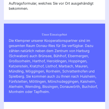
Auftragsformular, welches Sie vor Ort ausgehändigt
bekommen.
Unser Einsatzgebiet
Die Klempner unserer Kooperationspartner sind im
gesamten Raum Donau-Ries für Sie verfügbar. Dazu
zählen natürlich neben dem Zentrum von Harburg
(Schwaben) auch Brünsee, Bühlhof, Ebermergen,
Großsorheim, Harthof, Heroldingen, Hoppingen,
Katzenstein, Kratzhof, Listhof, Marbach, Mauren,
Mündling, Möggingen, Ronheim, Schrattenhofen und
Spielberg. Sie kommen auch zu Ihnen nach
Huisheim
,
Fünfstetten
,
Möttingen
,
Mönchsdeggingen
,
Kaisheim
,
Alerheim
,
Wemding
,
Bissingen
,
Donauwörth
,
Buchdorf
,
Monheim
oder
Tapfheim
.