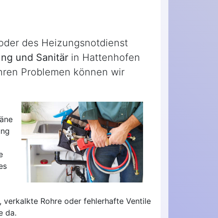
 oder des Heizungsnotdienst
ng und Sanitär
in Hattenhofen
ihren Problemen können wir
läne
ung
e
es
 verkalkte Rohre oder fehlerhafte Ventile
e da.