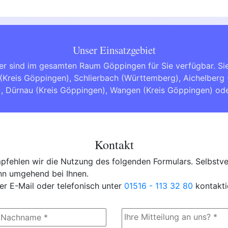
Unser Einsatzgebiet
er sind im gesamten Raum Göppingen für Sie verfügbar. S
 (Kreis Göppingen)
,
Schlierbach (Württemberg)
,
Aichelberg 
)
,
Dürnau (Kreis Göppingen)
,
Wangen (Kreis Göppingen)
od
Kontakt
fehlen wir die Nutzung des folgenden Formulars. Selbstver
ann umgehend bei Ihnen.
er E-Mail oder telefonisch unter
01516 - 113 32 80
kontakti