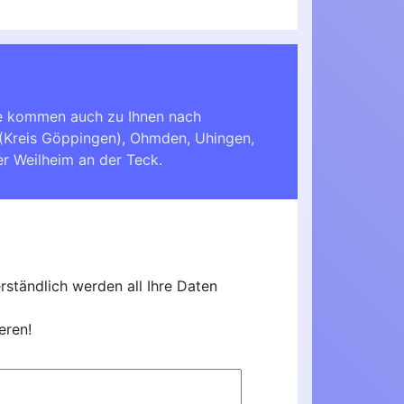
ie kommen auch zu Ihnen nach
(Kreis Göppingen)
,
Ohmden
,
Uhingen
,
er
Weilheim an der Teck
.
ständlich werden all Ihre Daten
eren!