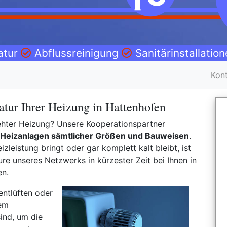
atur
Abflussreinigung
Sanitärinstallatio
Kon
tur Ihrer Heizung in Hattenhofen
drehter Heizung? Unsere Kooperationspartner
Heizanlagen sämtlicher Größen und Bauweisen
.
izleistung bringt oder gar komplett kalt bleibt, ist
e unseres Netzwerks in kürzester Zeit bei Ihnen in
en.
entlüften oder
nem
ind, um die