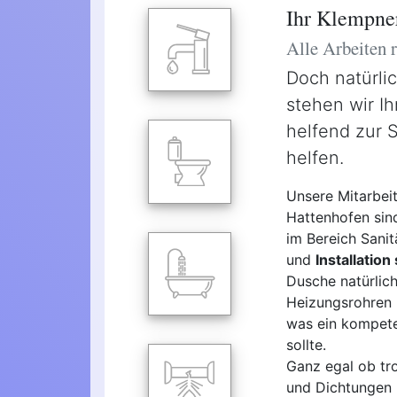
Ihr Klempne
Alle Arbeiten
Doch natürli
stehen wir Ih
helfend zur 
helfen.
Unsere Mitarbei
Hattenhofen sind
im Bereich Sanit
und
Installation
Dusche natürlic
Heizungsrohren u
was ein kompete
sollte.
Ganz egal ob tro
und Dichtungen -