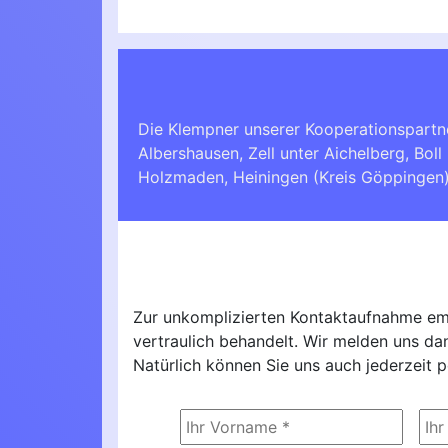
Die Klempner unserer Kooperationspartn
Albershausen
,
Zell unter Aichelberg
,
Boll
Holzmaden
,
Heiningen (Kreis Göppingen
Zur unkomplizierten Kontaktaufnahme emp
vertraulich behandelt. Wir melden uns d
Natürlich können Sie uns auch jederzeit p