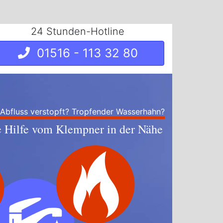
24 Stunden-Hotline
01516 - 113 32 80
 Abfluss verstopft? Tropfender Wasserhahn?
e Hilfe vom Klempner in der Nähe