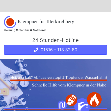
Klempner für Illerkirchberg
Heizung
Sanitär
Notdienst
24 Stunden-Hotline
01516 - 113 32 80
Heizung kalt? Abfluss verstopft? Tropfender Wasserhahn?
Schnelle Hilfe vom Klempner in der Nähe