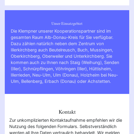
Unser Einsatzgebiet
Die Klempner unserer Kooperationspartner sind im
gesamten Raum Alb-Donau-Kreis für Sie verfügbar.
Dazu zählen natürlich neben dem Zentrum von
Illerkirchberg auch Beutelreusch, Buch, Mussingen,
Oberkirchberg, Oberweiler und Unterkirchberg. Sie
kommen auch zu Ihnen nach
Staig (Weihung)
,
Senden
(Iller)
,
Schnürpflingen
,
Vöhringen (Iller)
,
Hüttisheim
,
Illerrieden
,
Neu-Ulm
,
Ulm (Donau)
,
Holzheim bei Neu-
Ulm
,
Bellenberg
,
Erbach (Donau)
oder
Achstetten
.
Kontakt
Zur unkomplizierten Kontaktaufnahme empfehlen wir die
Nutzung des folgenden Formulars. Selbstverständlich
werden all Ihre Daten vertraulich behandelt. Wir melden