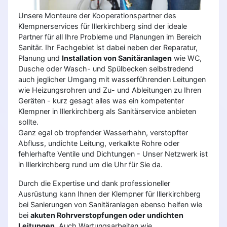
Unsere Monteure der Kooperationspartner des
Klempnerservices für Illerkirchberg sind der ideale
Partner für all Ihre Probleme und Planungen im Bereich
Sanitär. Ihr Fachgebiet ist dabei neben der Reparatur,
Planung und
Installation von Sanitäranlagen
wie WC,
Dusche oder Wasch- und Spülbecken selbstredend
auch jeglicher Umgang mit wasserführenden Leitungen
wie Heizungsrohren und Zu- und Ableitungen zu Ihren
Geräten - kurz gesagt alles was ein kompetenter
Klempner in Illerkirchberg als Sanitärservice anbieten
sollte.
Ganz egal ob tropfender Wasserhahn, verstopfter
Abfluss, undichte Leitung, verkalkte Rohre oder
fehlerhafte Ventile und Dichtungen - Unser Netzwerk ist
in Illerkirchberg rund um die Uhr für Sie da.
Durch die Expertise und dank professioneller
Ausrüstung kann Ihnen der Klempner für Illerkirchberg
bei Sanierungen von Sanitäranlagen ebenso helfen wie
bei
akuten Rohrverstopfungen oder undichten
Leitungen
. Auch Wartungsarbeiten wie