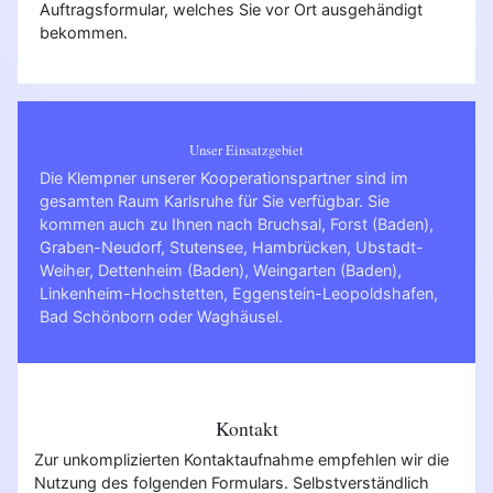
Auftragsformular, welches Sie vor Ort ausgehändigt
bekommen.
Unser Einsatzgebiet
Die Klempner unserer Kooperationspartner sind im
gesamten Raum Karlsruhe für Sie verfügbar. Sie
kommen auch zu Ihnen nach
Bruchsal
,
Forst (Baden)
,
Graben-Neudorf
,
Stutensee
,
Hambrücken
,
Ubstadt-
Weiher
,
Dettenheim (Baden)
,
Weingarten (Baden)
,
Linkenheim-Hochstetten
,
Eggenstein-Leopoldshafen
,
Bad Schönborn
oder
Waghäusel
.
Kontakt
Zur unkomplizierten Kontaktaufnahme empfehlen wir die
Nutzung des folgenden Formulars. Selbstverständlich