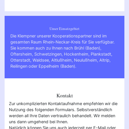
Unser Einsatzgebiet
Die Klempner unserer Kooperationspartner sind im
gesamten Raum Rhein-Neckar-Kreis für Sie verfügbar.
Sie kommen auch zu Ihnen nach
Brühl (Baden)
,
Oftersheim
,
Schwetzingen
,
Hockenheim
,
Plankstadt
,
Otterstadt
,
Waldsee
,
Altlußheim
,
Neulußheim
,
Altrip
,
Reilingen
oder
Eppelheim (Baden)
.
Kontakt
Zur unkomplizierten Kontaktaufnahme empfehlen wir die
Nutzung des folgenden Formulars. Selbstverständlich
werden all Ihre Daten vertraulich behandelt. Wir melden
uns dann umgehend bei Ihnen.
Natürlich können Sie uns auch jederzeit per E-Mail oder