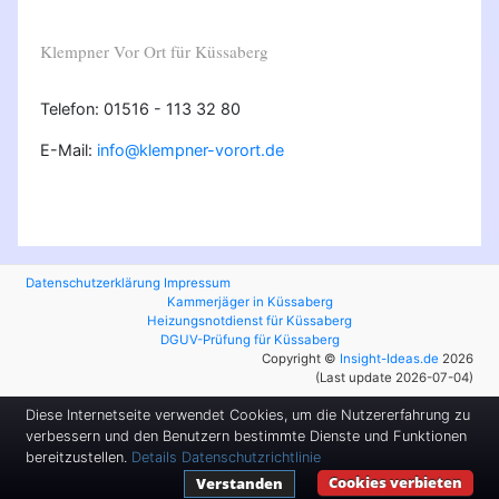
Klempner Vor Ort für Küssaberg
Telefon: 01516 - 113 32 80
E-Mail:
info@klempner-vorort.de
Datenschutzerklärung
Impressum
Kammerjäger in Küssaberg
Heizungsnotdienst für Küssaberg
DGUV-Prüfung für Küssaberg
Copyright ©
Insight-Ideas.de
2026
(Last update 2026-07-04)
Diese Internetseite verwendet Cookies, um die Nutzererfahrung zu
verbessern und den Benutzern bestimmte Dienste und Funktionen
bereitzustellen.
Details
Datenschutzrichtlinie
Cookies verbieten
Verstanden