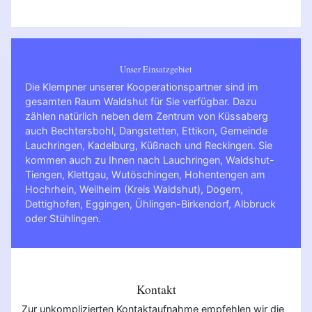
Unser Einsatzgebiet
Die Klempner unserer Kooperationspartner sind im
gesamten Raum Waldshut für Sie verfügbar. Dazu
zählen natürlich neben dem Zentrum von Küssaberg
auch Bechtersbohl, Dangstetten, Ettikon, Gemeinde
Lauchringen, Kadelburg, Küßnach und Reckingen. Sie
kommen auch zu Ihnen nach
Lauchringen
,
Waldshut-
Tiengen
,
Klettgau
,
Wutöschingen
,
Hohentengen am
Hochrhein
,
Weilheim (Kreis Waldshut)
,
Dogern
,
Dettighofen
,
Eggingen
,
Ühlingen-Birkendorf
,
Albbruck
oder
Stühlingen
.
Kontakt
Zur unkomplizierten Kontaktaufnahme empfehlen wir die