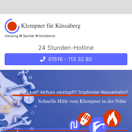
Klempner für Küssaberg
Heizung
Sanitär
Notdienst
24 Stunden-Hotline
01516 - 113 32 80
Heizung kalt? Abfluss verstopft? Tropfender Wasserhahn?
Schnelle Hilfe vom Klempner in der Nähe