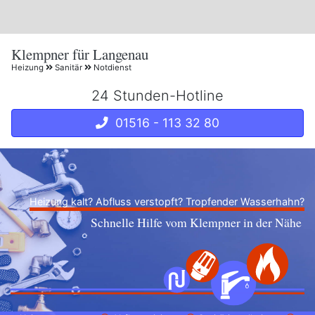
Klempner für Langenau
Heizung
Sanitär
Notdienst
24 Stunden-Hotline
01516 - 113 32 80
Heizung kalt? Abfluss verstopft? Tropfender Wasserhahn?
Schnelle Hilfe vom Klempner in der Nähe