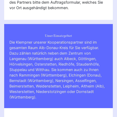
des Partners bitte dem Auftragsformular, welches Sie
vor Ort ausgehändigt bekommen.
Unser Einsatzgebiet
Die Klempner unserer Kooperationspartner sind im
gesamten Raum Alb-Donau-Kreis für Sie verfügbar.
Dazu zählen natürlich neben dem Zentrum von
Langenau (Württemberg) auch Albeck, Göttingen,
Hörvelsingen, Osterstetten, Riedhöfe, Staudenhöfe,
Stuppelau und Witthau. Sie kommen auch zu Ihnen
nach
Rammingen (Württemberg)
,
Elchingen (Donau)
,
Bernstadt (Württemberg)
,
Nersingen
,
Asselfingen
,
Beimerstetten
,
Weidenstetten
,
Leipheim
,
Altheim (Alb)
,
Westerstetten
,
Niederstotzingen
oder
Dornstadt
(Württemberg)
.