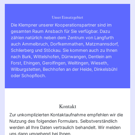
Unser Einsatzgebiet
Die Klempner unserer Kooperationspartner sind im
gesamten Raum Ansbach für Sie verfügbar. Dazu
zählen natürlich neben dem Zentrum von Langfurth
auch Ammelbruch, Dorfkemmathen, Matzmannsdorf,
Schlierberg und Stöckau. Sie kommen auch zu Ihnen
nach
Burk
,
Wittelshofen
,
Dürrwangen
,
Dentlein am
Forst
,
Ehingen
,
Gerolfingen
,
Weiltingen
,
Wieseth
,
Wilburgstetten
,
Bechhofen an der Heide
,
Dinkelsbühl
oder
Schopfloch
.
Kontakt
Zur unkomplizierten Kontaktaufnahme empfehlen wir die
Nutzung des folgenden Formulars. Selbstverständlich
werden all Ihre Daten vertraulich behandelt. Wir melden
uns dann umgehend bei Ihnen.