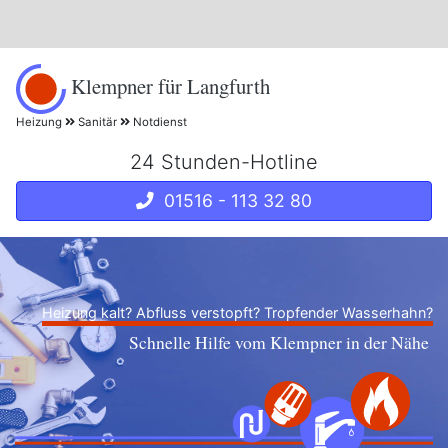
Klempner für Langfurth
Heizung
Sanitär
Notdienst
24 Stunden-Hotline
01516 - 113 32 80
Heizung kalt? Abfluss verstopft? Tropfender Wasserhahn?
Schnelle Hilfe vom Klempner in der Nähe