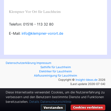
Klempner Vor Ort für Lauchheim
Telefon: 01516 - 113 32 80
E-Mail:
info@klempner-vorort.de
Datenschutzerklärung
Impressum
Sathilfe für Lauchheim
Elektriker für Lauchheim
Abflussreinigung für Lauchheim
Copyright ©
Insight-Ideas.de
2026
(Last update 2026-07-04)
Diese Internetseite verwendet Cookies, um die Nutzererfahrung zu
verbessern und den Benutzern bestimmte Dienste und Funktionen
bereitzustellen.
Details
Datenschutzrichtlinie
Cookies verbieten
Verstanden