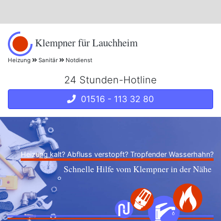
Klempner für Lauchheim
Heizung
Sanitär
Notdienst
24 Stunden-Hotline
01516 - 113 32 80
Heizung kalt? Abfluss verstopft? Tropfender Wasserhahn?
Schnelle Hilfe vom Klempner in der Nähe