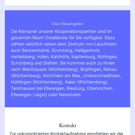
Unser Einsatzgebiet
Die Klempner unserer Kooperationspartner sind im
gesamten Raum Ostalbkreis für Sie verfügbar. Dazu
zählen natürlich neben dem Zentrum von Lauchheim
auch Banzenmühle, Gromberg, Heiligenholz,
Hettelsberg, Hülen, Kahlhöfe, Kapfenburg, Röttingen,
Schönberg und Stetten. Sie kommen auch zu Ihnen
nach
Westhausen (Württemberg)
,
Bopfingen
,
Rainau
(Württemberg)
,
Kirchheim am Ries
,
Unterschneidheim
,
Hüttlingen (Württemberg)
,
Aalen (Württemberg)
,
Tannhausen bei Ellwangen
,
Riesbürg
,
Oberkochen
,
Ellwangen (Jagst)
oder
Neresheim
.
Kontakt
Zur unkomplizierten Kontaktaufnahme empfehlen wir die