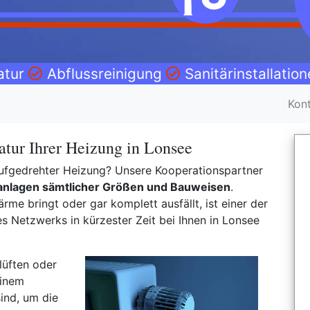
atur
Abflussreinigung
Sanitärinstallatio
Kon
tur Ihrer Heizung in Lonsee
t aufgedrehter Heizung? Unsere Kooperationspartner
anlagen sämtlicher Größen und Bauweisen
.
rme bringt oder gar komplett ausfällt, ist einer der
 Netzwerks in kürzester Zeit bei Ihnen in Lonsee
lüften oder
einem
ind, um die