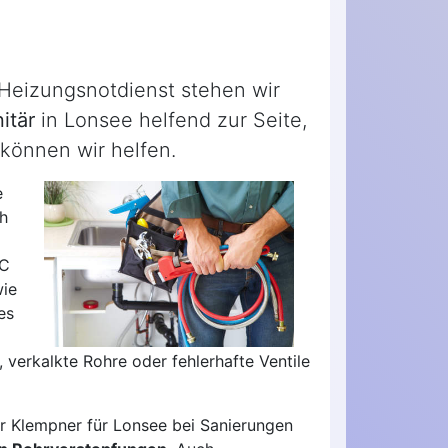
 Heizungsnotdienst stehen wir
itär
in Lonsee helfend zur Seite,
können wir helfen.
e
ch
WC
wie
es
 verkalkte Rohre oder fehlerhafte Ventile
er Klempner für Lonsee bei Sanierungen