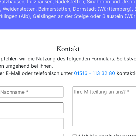
Halzhausen, Luizhausen, Radelstetten, Sinabronn und Urspr
,
Weidenstetten
,
Beimerstetten
,
Dornstadt (Württemberg)
,
klingen (Alb)
,
Geislingen an der Steige
oder
Blaustein (Wü
Kontakt
fehlen wir die Nutzung des folgenden Formulars. Selbstver
ann umgehend bei Ihnen.
er E-Mail oder telefonisch unter
01516 - 113 32 80
kontakti