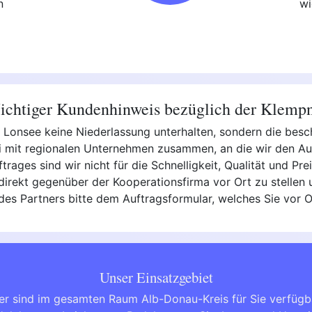
n
wi
chtiger Kundenhinweis bezüglich der Klemp
 in Lonsee keine Niederlassung unterhalten, sondern die be
ei mit regionalen Unternehmen zusammen, an die wir den A
uftrages sind wir nicht für die Schnelligkeit, Qualität und P
irekt gegenüber der Kooperationsfirma vor Ort zu stellen u
 des Partners bitte dem Auftragsformular, welches Sie vor
Unser Einsatzgebiet
er sind im gesamten Raum Alb-Donau-Kreis für Sie verfügb