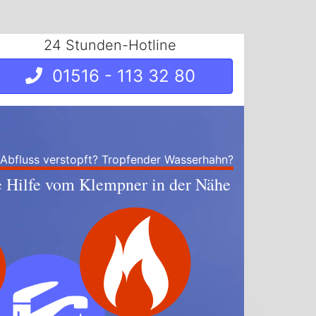
24 Stunden-Hotline
01516 - 113 32 80
 Abfluss verstopft? Tropfender Wasserhahn?
e Hilfe vom Klempner in der Nähe