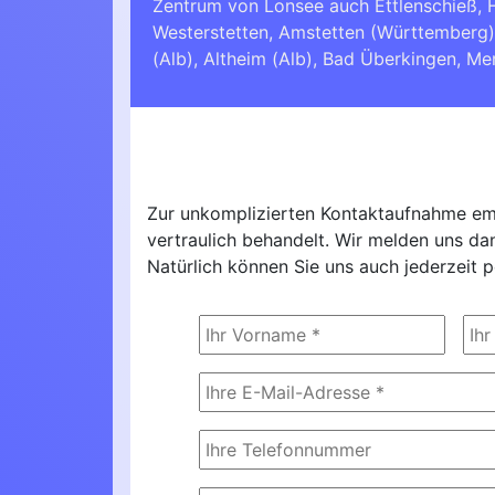
Zentrum von Lonsee auch Ettlenschieß, 
Westerstetten
,
Amstetten (Württemberg)
(Alb)
,
Altheim (Alb)
,
Bad Überkingen
,
Mer
Zur unkomplizierten Kontaktaufnahme emp
vertraulich behandelt. Wir melden uns d
Natürlich können Sie uns auch jederzeit p