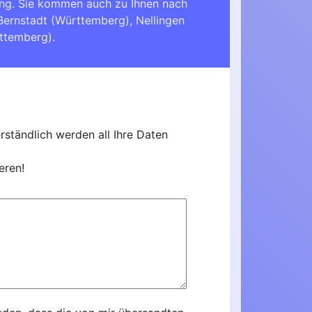
ing. Sie kommen auch zu Ihnen nach
Bernstadt (Württemberg)
,
Nellingen
rttemberg)
.
ständlich werden all Ihre Daten
eren!