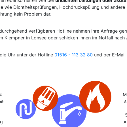
gen ebenso helfen wie bei
undichten Leitungen oder akut
e wie Dichtheitsprüfungen, Hochdruckspülung und andere S
ahrung kein Problem dar.
r durchgehend verfügbaren Hotline nehmen Ihre Anfrage ger
nem Klempner in Lonsee oder schicken Ihnen im Notfall nach
die Uhr unter der Hotline
01516 - 113 32 80
und per E-Mail 
nd
M
ee
s
ng
u