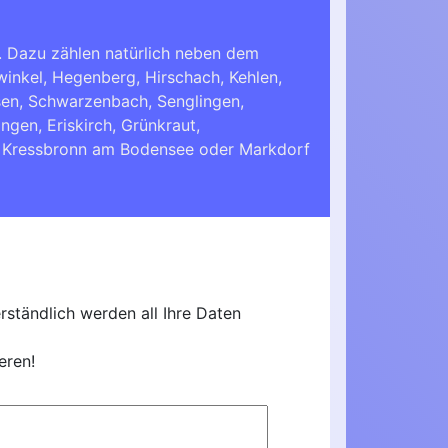
. Dazu zählen natürlich neben dem
inkel, Hegenberg, Hirschach, Kehlen,
en, Schwarzenbach, Senglingen,
ingen
,
Eriskirch
,
Grünkraut
,
,
Kressbronn am Bodensee
oder
Markdorf
ständlich werden all Ihre Daten
eren!