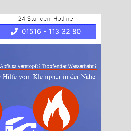
24 Stunden-Hotline
01516 - 113 32 80
 Abfluss verstopft? Tropfender Wasserhahn?
e Hilfe vom Klempner in der Nähe