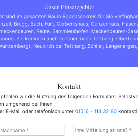
Unser Einsatzgebiet
er sind im gesamten Raum Bodenseekreis für Sie verfügbar
ell, Brugg, Buch, Furt, Gerbertshaus, Gunzenhaus, Hasenw
rmeckenbeuren, Reute, Sammletshofen, Meckenbeuren-Sass
enmoos. Sie kommen auch zu Ihnen nach
Tettnang
,
Oberteur
Württemberg)
,
Neukirch bei Tettnang
,
Schlier
,
Langenargen
Kontakt
fehlen wir die Nutzung des folgenden Formulars. Selbstver
ann umgehend bei Ihnen.
er E-Mail oder telefonisch unter
01516 - 113 32 80
kontakti