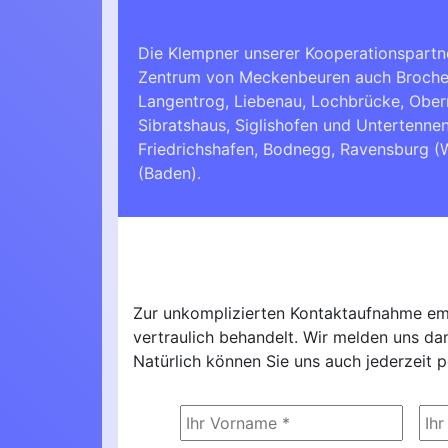
Die Klempner unserer Kooperationspartn
Zentrum von Meckenbeuren auch Brochenz
Langentrog, Liebenau, Lochbrücke, Obe
Sibratshaus, Siglishofen und Untertenn
Friedrichshafen
,
Bodnegg
,
Ravensburg (
(Baden)
.
Zur unkomplizierten Kontaktaufnahme emp
vertraulich behandelt. Wir melden uns d
Natürlich können Sie uns auch jederzeit p