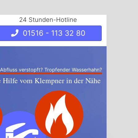
24 Stunden-Hotline
01516 - 113 32 80
 Abfluss verstopft? Tropfender Wasserhahn?
e Hilfe vom Klempner in der Nähe