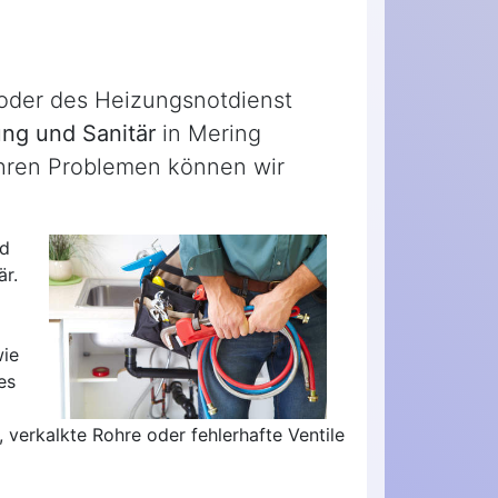
 oder des Heizungsnotdienst
ng und Sanitär
in Mering
ihren Problemen können wir
nd
är.
wie
es
 verkalkte Rohre oder fehlerhafte Ventile