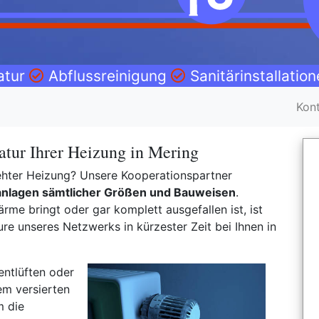
atur
Abflussreinigung
Sanitärinstallatio
Kon
tur Ihrer Heizung in Mering
drehter Heizung? Unsere Kooperationspartner
anlagen sämtlicher Größen und Bauweisen
.
rme bringt oder gar komplett ausgefallen ist, ist
e unseres Netzwerks in kürzester Zeit bei Ihnen in
entlüften oder
em versierten
m die