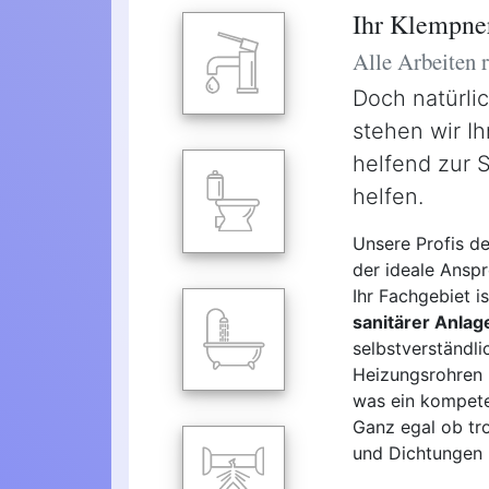
Ihr Klempne
Alle Arbeiten
Doch natürli
stehen wir Ih
helfend zur 
helfen.
Unsere Profis d
der ideale Anspr
Ihr Fachgebiet 
sanitärer Anlag
selbstverständl
Heizungsrohren u
was ein kompeten
Ganz egal ob tro
und Dichtungen -