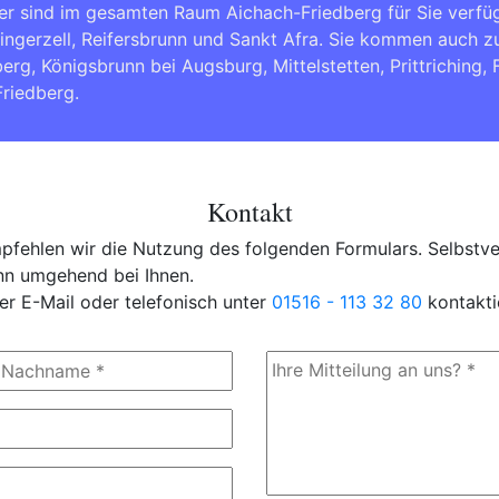
er sind im gesamten Raum Aichach-Friedberg für Sie verfü
ingerzell, Reifersbrunn und Sankt Afra. Sie kommen auch z
berg
,
Königsbrunn bei Augsburg
,
Mittelstetten
,
Prittriching
,
Friedberg
.
Kontakt
fehlen wir die Nutzung des folgenden Formulars. Selbstver
ann umgehend bei Ihnen.
er E-Mail oder telefonisch unter
01516 - 113 32 80
kontakti