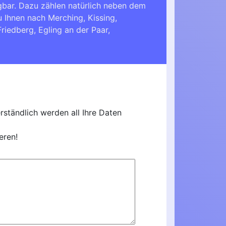
gbar. Dazu zählen natürlich neben dem
u Ihnen nach
Merching
,
Kissing
,
Friedberg
,
Egling an der Paar
,
ständlich werden all Ihre Daten
eren!