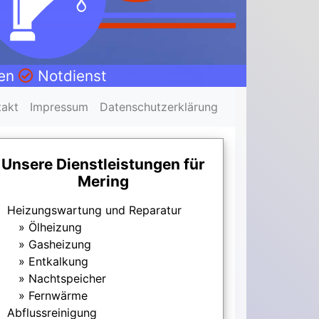
nen
Notdienst
takt
Impressum
Datenschutzerklärung
Unsere Dienstleistungen für
Mering
Heizungswartung und Reparatur
Ölheizung
Gasheizung
Entkalkung
Nachtspeicher
Fernwärme
Abflussreinigung