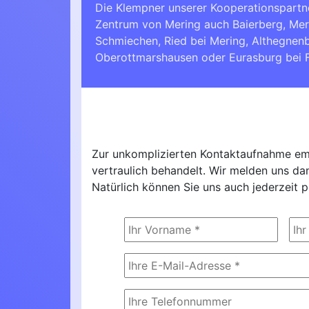
Die Klempner unserer Kooperationspartn
Zentrum von Mering auch Baierberg, Mer
Schmiechen
,
Ried bei Mering
,
Althegnen
Oberottmarshausen
oder
Eurasburg bei 
Zur unkomplizierten Kontaktaufnahme emp
vertraulich behandelt. Wir melden uns d
Natürlich können Sie uns auch jederzeit p