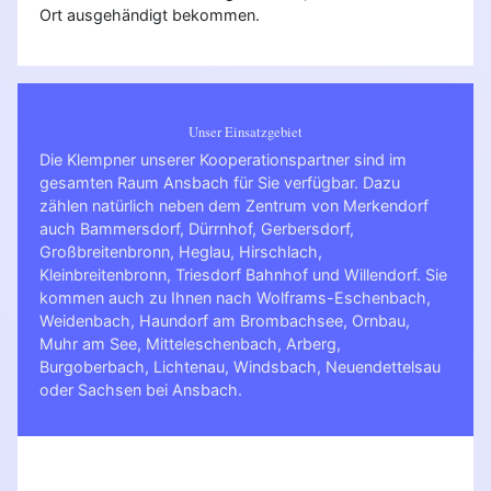
Ort ausgehändigt bekommen.
Unser Einsatzgebiet
Die Klempner unserer Kooperationspartner sind im
gesamten Raum Ansbach für Sie verfügbar. Dazu
zählen natürlich neben dem Zentrum von Merkendorf
auch Bammersdorf, Dürrnhof, Gerbersdorf,
Großbreitenbronn, Heglau, Hirschlach,
Kleinbreitenbronn, Triesdorf Bahnhof und Willendorf. Sie
kommen auch zu Ihnen nach
Wolframs-Eschenbach
,
Weidenbach
,
Haundorf am Brombachsee
,
Ornbau
,
Muhr am See
,
Mitteleschenbach
,
Arberg
,
Burgoberbach
,
Lichtenau
,
Windsbach
,
Neuendettelsau
oder
Sachsen bei Ansbach
.