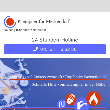
Klempner für Merkendorf
Heizung
Sanitär
Notdienst
24 Stunden-Hotline
01516 - 113 32 80
Heizung kalt? Abfluss verstopft? Tropfender Wasserhahn?
Schnelle Hilfe vom Klempner in der Nähe