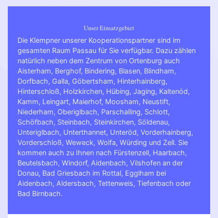
Unser Einsatzgebiet
Die Klempner unserer Kooperationspartner sind im
gesamten Raum Passau für Sie verfügbar. Dazu zählen
natürlich neben dem Zentrum von Ortenburg auch
Aisterham, Berghof, Bindering, Blasen, Blindham,
Dorfbach, Galla, Göbertsham, Hinterhainberg,
Hinterschloß, Holzkirchen, Hübing, Jaging, Kaltenöd,
Kamm, Leingart, Maierhof, Moosham, Neustift,
Niederham, Oberiglbach, Parschalling, Schlott,
Schöfbach, Steinbach, Steinkirchen, Söldenau,
Unteriglbach, Unterthannet, Unteröd, Vorderhainberg,
Vorderschloß, Weweck, Wolfa, Würding und Zell. Sie
kommen auch zu Ihnen nach
Fürstenzell
,
Haarbach
,
Beutelsbach
,
Windorf
,
Aidenbach
,
Vilshofen an der
Donau
,
Bad Griesbach im Rottal
,
Egglham bei
Aidenbach
,
Aldersbach
,
Tettenweis
,
Tiefenbach
oder
Bad Birnbach
.