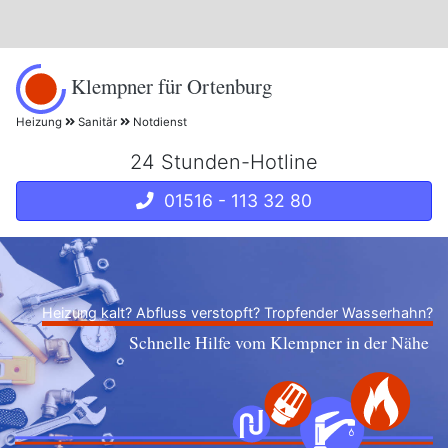
Klempner für Ortenburg
Heizung
Sanitär
Notdienst
24 Stunden-Hotline
01516 - 113 32 80
Heizung kalt? Abfluss verstopft? Tropfender Wasserhahn?
Schnelle Hilfe vom Klempner in der Nähe