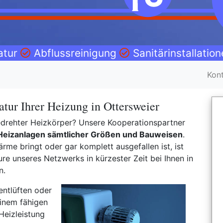
atur
Abflussreinigung
Sanitärinstallatio
Kon
tur Ihrer Heizung in Ottersweier
gedrehter Heizkörper? Unsere Kooperationspartner
Heizanlagen sämtlicher Größen und Bauweisen
.
rme bringt oder gar komplett ausgefallen ist, ist
e unseres Netzwerks in kürzester Zeit bei Ihnen in
n.
entlüften oder
inem fähigen
Heizleistung