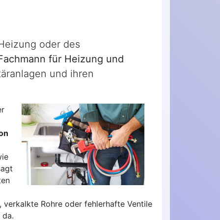
 Heizung oder des
Fachmann für Heizung und
täranlagen und ihren
er
ion
wie
sagt
ten
 verkalkte Rohre oder fehlerhafte Ventile
 da.