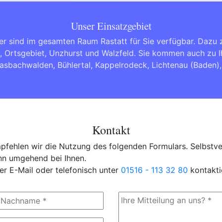
Unser Einsatzgebiet
er sind im gesamten Raum Rastatt für Sie verfügbar. Dazu
b, Ortsgebiet, Unzhurst und Walzfeld. Sie kommen auch zu 
asbachwalden
,
Bühlertal
,
Kappelrodeck
,
Lichtenau (Baden)
Kontakt
fehlen wir die Nutzung des folgenden Formulars. Selbstver
ann umgehend bei Ihnen.
er E-Mail oder telefonisch unter
01516 - 113 32 80
kontakti