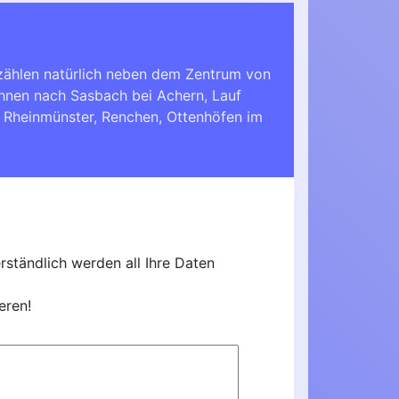
 zählen natürlich neben dem Zentrum von
Ihnen nach
Sasbach bei Achern
,
Lauf
,
Rheinmünster
,
Renchen
,
Ottenhöfen im
ständlich werden all Ihre Daten
eren!