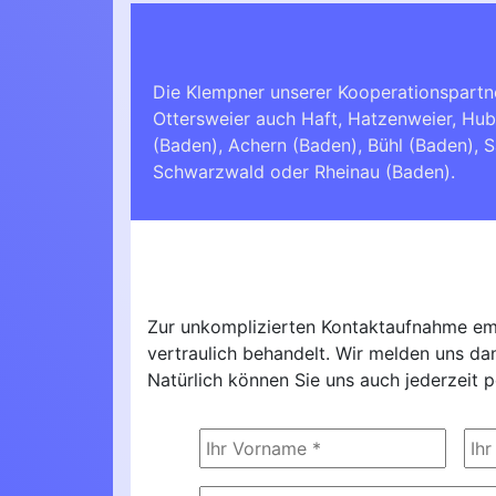
Die Klempner unserer Kooperationspartn
Ottersweier auch Haft, Hatzenweier, Hu
(Baden)
,
Achern (Baden)
,
Bühl (Baden)
,
S
Schwarzwald
oder
Rheinau (Baden)
.
Zur unkomplizierten Kontaktaufnahme emp
vertraulich behandelt. Wir melden uns d
Natürlich können Sie uns auch jederzeit p