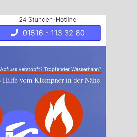
24 Stunden-Hotline
01516 - 113 32 80
 Abfluss verstopft? Tropfender Wasserhahn?
e Hilfe vom Klempner in der Nähe