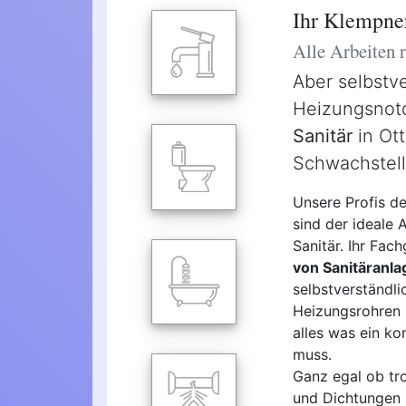
Ihr Klempner
Alle Arbeiten
Aber selbstv
Heizungsnotdi
Sanitär
in Ott
Schwachstell
Unsere Profis d
sind der ideale 
Sanitär. Ihr Fac
von Sanitäranla
selbstverständl
Heizungsrohren 
alles was ein ko
muss.
Ganz egal ob tro
und Dichtungen -