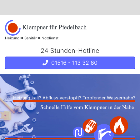
Klempner für Pfedelbach
Heizung
Sanitär
Notdienst
24 Stunden-Hotline
01516 - 113 32 80
Heizung kalt? Abfluss verstopft? Tropfender Wasserhahn?
Schnelle Hilfe vom Klempner in der Nähe