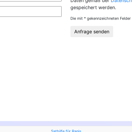
Daten gemäß der
Datensch
gespeichert werden.
Die mit * gekennzeichneten Felder 
Anfrage senden
Sathilfe für Ranis