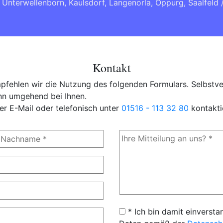
,
Unterwellenborn
,
Kaulsdorf
,
Langenorla
,
Oppurg
,
Saalfeld 
Kontakt
fehlen wir die Nutzung des folgenden Formulars. Selbstver
ann umgehend bei Ihnen.
er E-Mail oder telefonisch unter
01516 - 113 32 80
kontakti
* Ich bin damit einversta