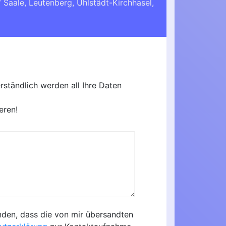
/ Saale
,
Leutenberg
,
Uhlstädt-Kirchhasel
,
ständlich werden all Ihre Daten
eren!
nden, dass die von mir übersandten