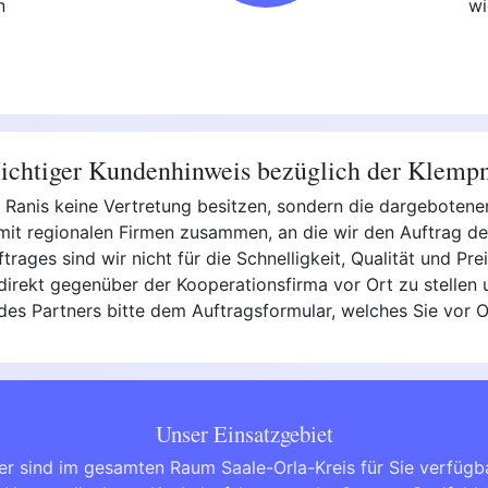
n
wi
chtiger Kundenhinweis bezüglich der Klemp
in Ranis keine Vertretung besitzen, sondern die dargeboten
i mit regionalen Firmen zusammen, an die wir den Auftrag 
uftrages sind wir nicht für die Schnelligkeit, Qualität und P
irekt gegenüber der Kooperationsfirma vor Ort zu stellen u
 des Partners bitte dem Auftragsformular, welches Sie vor
Unser Einsatzgebiet
er sind im gesamten Raum Saale-Orla-Kreis für Sie verfügb