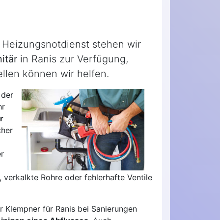
s Heizungsnotdienst stehen wir
itär
in Ranis zur Verfügung,
llen können wir helfen.
 der
hr
r
cher
r
 verkalkte Rohre oder fehlerhafte Ventile
r Klempner für Ranis bei Sanierungen