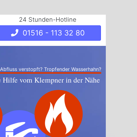
24 Stunden-Hotline
01516 - 113 32 80
 Abfluss verstopft? Tropfender Wasserhahn?
e Hilfe vom Klempner in der Nähe