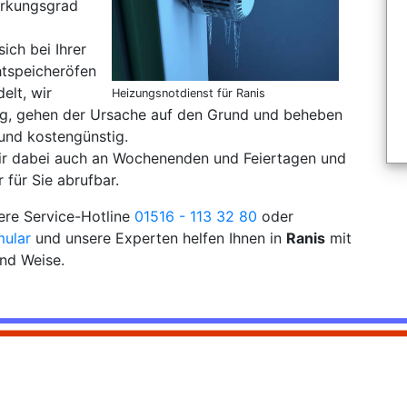
irkungsgrad
sich bei Ihrer
tspeicheröfen
elt, wir
Heizungsnotdienst für Ranis
ung, gehen der Ursache auf den Grund und beheben
und kostengünstig.
wir dabei auch an Wochenenden und Feiertagen und
 für Sie abrufbar.
sere Service-Hotline
01516 - 113 32 80
oder
mular
und unsere Experten helfen Ihnen in
Ranis
mit
und Weise.