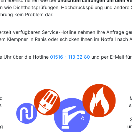
gen ebenso helfen wie bei
undichten Leitungen um dem Re
n wie Dichtheitsprüfungen, Hochdruckspülung und andere Sa
ahrung kein Problem dar.
derzeit verfügbaren Service-Hotline nehmen Ihre Anfrage ge
nem Klempner in Ranis oder schicken Ihnen im Notfall nach
e Uhr über die Hotline
01516 - 113 32 80
und per E-Mail für
nd
s
s
ng
u