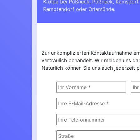
Krölpa bei Pößneck
,
Pößneck
,
Kamsdorf
Remptendorf
oder
Orlamünde
.
Zur unkomplizierten Kontaktaufnahme emp
vertraulich behandelt. Wir melden uns d
Natürlich können Sie uns auch jederzeit p