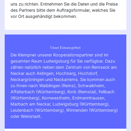
uns zu richten. Entnehmen Sie die Daten und die Preise
des Partners bitte dem Auftragsformular, welches Sie
vor Ort ausgehändigt bekommen.
Unser Einsatzgebiet
Die Klempner unserer Kooperationspartner sind im
gesamten Raum Ludwigsburg für Sie verfügbar. Dazu
zählen natürlich neben dem Zentrum von Remseck am
Neckar auch Aldingen, Hochberg, Hochdorf,
Neckargröningen und Neckarrems. Sie kommen auch
zu Ihnen nach
Waiblingen (Rems)
,
Schwaikheim
,
Affalterbach (Württemberg)
,
Korb (Remstal)
,
Fellbach
(Württemberg)
,
Kornwestheim
,
Erdmannhausen
,
Marbach am Neckar
,
Ludwigsburg (Württemberg)
,
Leutenbach (Württemberg)
,
Winnenden (Württemberg)
oder
Weinstadt
.