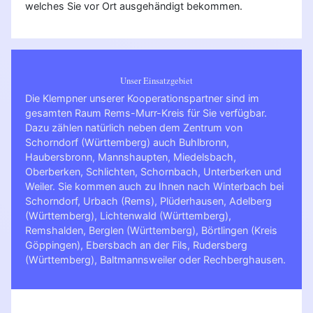
welches Sie vor Ort ausgehändigt bekommen.
Unser Einsatzgebiet
Die Klempner unserer Kooperationspartner sind im
gesamten Raum Rems-Murr-Kreis für Sie verfügbar.
Dazu zählen natürlich neben dem Zentrum von
Schorndorf (Württemberg) auch Buhlbronn,
Haubersbronn, Mannshaupten, Miedelsbach,
Oberberken, Schlichten, Schornbach, Unterberken und
Weiler. Sie kommen auch zu Ihnen nach
Winterbach bei
Schorndorf
,
Urbach (Rems)
,
Plüderhausen
,
Adelberg
(Württemberg)
,
Lichtenwald (Württemberg)
,
Remshalden
,
Berglen (Württemberg)
,
Börtlingen (Kreis
Göppingen)
,
Ebersbach an der Fils
,
Rudersberg
(Württemberg)
,
Baltmannsweiler
oder
Rechberghausen
.