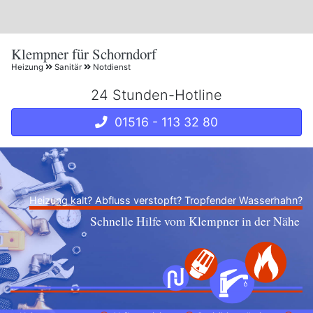
Klempner für Schorndorf
Heizung
Sanitär
Notdienst
24 Stunden-Hotline
01516 - 113 32 80
Heizung kalt? Abfluss verstopft? Tropfender Wasserhahn?
Schnelle Hilfe vom Klempner in der Nähe