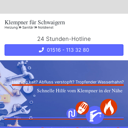
Klempner für Schwaigern
Heizung
Sanitär
Notdienst
24 Stunden-Hotline
01516 - 113 32 80
Heizung kalt? Abfluss verstopft? Tropfender Wasserhahn?
Schnelle Hilfe vom Klempner in der Nähe