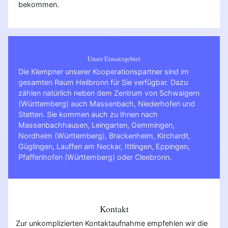
bekommen.
Unser Einsatzgebiet
Die Klempner unserer Kooperationspartner sind im
gesamten Raum Heilbronn für Sie verfügbar. Dazu
zählen natürlich neben dem Zentrum von Schwaigern
(Württemberg) auch Massenbach, Niederhofen und
Stetten. Sie kommen auch zu Ihnen nach
Massenbachhausen
,
Leingarten
,
Gemmingen
,
Nordheim (Württemberg)
,
Brackenheim
,
Kirchardt
,
Güglingen
,
Lauffen am Neckar
,
Ittlingen
,
Eppingen
,
Pfaffenhofen (Württemberg)
oder
Cleebronn
.
Kontakt
Zur unkomplizierten Kontaktaufnahme empfehlen wir die