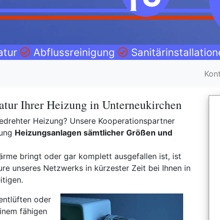
atur
Abflussreinigung
Sanitärinstallatio
Kon
tur Ihrer Heizung in Unterneukirchen
fgedrehter Heizung? Unsere Kooperationspartner
bung
Heizungsanlagen sämtlicher Größen und
rme bringt oder gar komplett ausgefallen ist, ist
e unseres Netzwerks in kürzester Zeit bei Ihnen in
tigen.
entlüften oder
inem fähigen