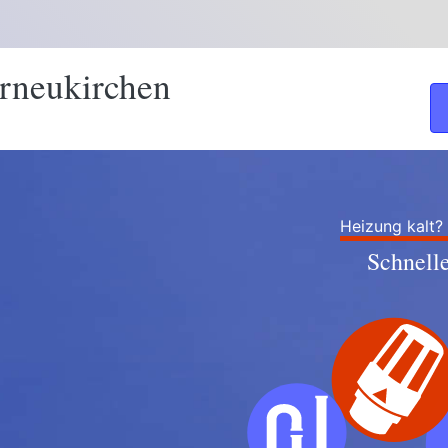
rneukirchen
Heizung kalt?
Schnell