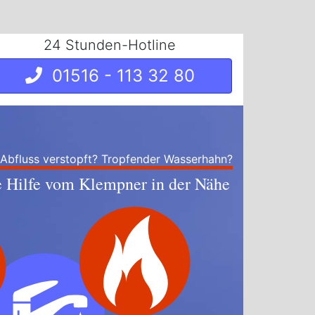
24 Stunden-Hotline
01516 - 113 32 80
 Abfluss verstopft? Tropfender Wasserhahn?
e Hilfe vom Klempner in der Nähe