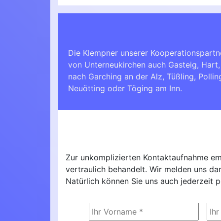
Die Klempner unserer Kooperationspartne
von Unterneukirchen auch Gasteig, Hart,
nach
Garching an der Alz
,
Tüßling
,
Pollin
Neuötting
oder
Töging am Inn
.
Zur unkomplizierten Kontaktaufnahme emp
vertraulich behandelt. Wir melden uns d
Natürlich können Sie uns auch jederzeit p