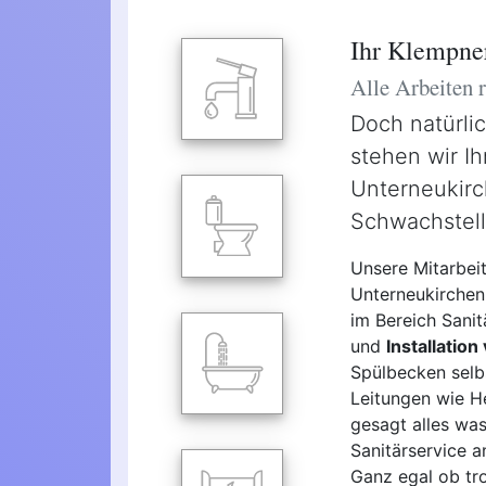
Ihr Klempner
Alle Arbeiten
Doch natürli
stehen wir Ih
Unterneukirch
Schwachstell
Unsere Mitarbei
Unterneukirchen 
im Bereich Sanit
und
Installatio
Spülbecken selb
Leitungen wie H
gesagt alles wa
Sanitärservice an
Ganz egal ob tro