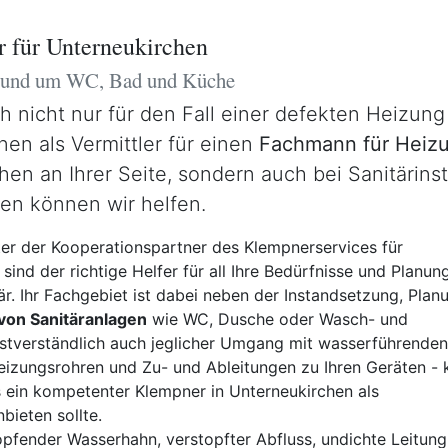
 für Unterneukirchen
 rund um WC, Bad und Küche
ch nicht nur für den Fall einer defekten Heizun
nen als Vermittler für einen
Fachmann für Heizu
en an Ihrer Seite, sondern auch bei Sanitärinst
en können wir helfen.
ter der Kooperationspartner des Klempnerservices für
sind der richtige Helfer für all Ihre Bedürfnisse und Planun
är. Ihr Fachgebiet ist dabei neben der Instandsetzung, Plan
n von Sanitäranlagen
wie WC, Dusche oder Wasch- und
stverständlich auch jeglicher Umgang mit wasserführenden
eizungsrohren und Zu- und Ableitungen zu Ihren Geräten - 
s ein kompetenter Klempner in Unterneukirchen als
bieten sollte.
pfender Wasserhahn, verstopfter Abfluss, undichte Leitung,