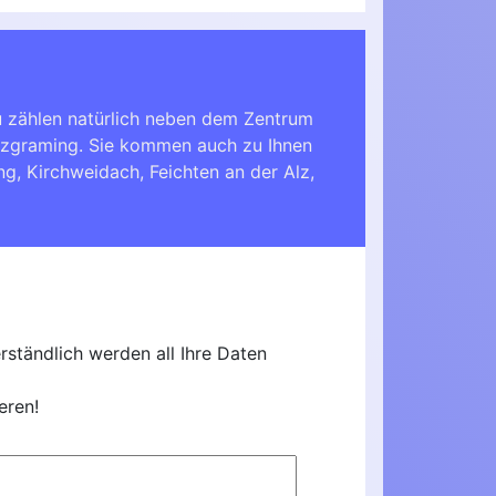
u zählen natürlich neben dem Zentrum
itzgraming. Sie kommen auch zu Ihnen
ing
,
Kirchweidach
,
Feichten an der Alz
,
ständlich werden all Ihre Daten
eren!