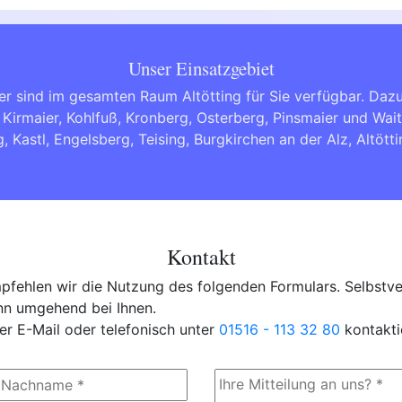
Unser Einsatzgebiet
r sind im gesamten Raum Altötting für Sie verfügbar. Daz
 Kirmaier, Kohlfuß, Kronberg, Osterberg, Pinsmaier und Wa
g
,
Kastl
,
Engelsberg
,
Teising
,
Burgkirchen an der Alz
,
Altött
Kontakt
fehlen wir die Nutzung des folgenden Formulars. Selbstver
ann umgehend bei Ihnen.
er E-Mail oder telefonisch unter
01516 - 113 32 80
kontakti