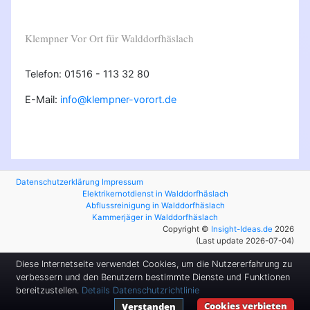
Klempner Vor Ort für Walddorfhäslach
Telefon: 01516 - 113 32 80
E-Mail:
info@klempner-vorort.de
Datenschutzerklärung
Impressum
Elektrikernotdienst in Walddorfhäslach
Abflussreinigung in Walddorfhäslach
Kammerjäger in Walddorfhäslach
Copyright ©
Insight-Ideas.de
2026
(Last update 2026-07-04)
Diese Internetseite verwendet Cookies, um die Nutzererfahrung zu
verbessern und den Benutzern bestimmte Dienste und Funktionen
bereitzustellen.
Details
Datenschutzrichtlinie
Cookies verbieten
Verstanden