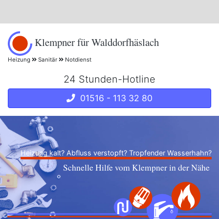
Klempner für Walddorfhäslach
Heizung
Sanitär
Notdienst
24 Stunden-Hotline
01516 - 113 32 80
Heizung kalt? Abfluss verstopft? Tropfender Wasserhahn?
Schnelle Hilfe vom Klempner in der Nähe