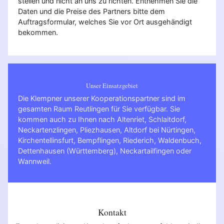
stellen und nicht an uns zu richten. Entnehmen Sie die
Daten und die Preise des Partners bitte dem
Auftragsformular, welches Sie vor Ort ausgehändigt
bekommen.
Unser Einsatzgebiet
Die Klempner unserer Kooperationspartner sind im
gesamten Raum Reutlingen für Sie verfügbar. Sie
kommen auch zu Ihnen nach
Altenriet
,
Schlaitdorf
,
Neckartenzlingen
,
Pliezhausen
,
Altdorf bei Nürtingen
,
Kirchentellinsfurt
,
Bempflingen
,
Riederich
,
Waldenbuch
,
Dettenhausen (Württemberg)
,
Neckartailfingen
oder
Wannweil
.
Kontakt