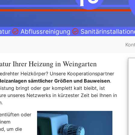
atur
Abflussreinigung
Sanitärinstallatio
Kon
atur Ihrer Heizung in Weingarten
fgedrehter Heizkörper? Unsere Kooperationspartner
Heizanlagen sämtlicher Größen und Bauweisen
.
istung bringt oder gar komplett kalt bleibt, ist
e unseres Netzwerks in kürzester Zeit bei Ihnen in
n.
entlüften oder
einem
nd, um die