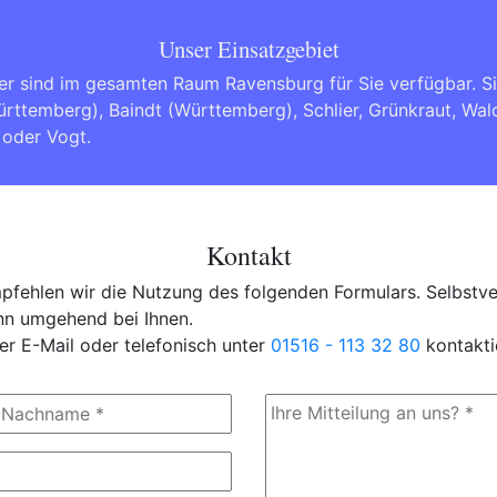
Unser Einsatzgebiet
er sind im gesamten Raum Ravensburg für Sie verfügbar. 
ürttemberg)
,
Baindt (Württemberg)
,
Schlier
,
Grünkraut
,
Wal
oder
Vogt
.
Kontakt
fehlen wir die Nutzung des folgenden Formulars. Selbstver
ann umgehend bei Ihnen.
er E-Mail oder telefonisch unter
01516 - 113 32 80
kontakti