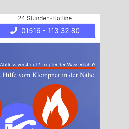
24 Stunden-Hotline
01516 - 113 32 80
 Abfluss verstopft? Tropfender Wasserhahn?
e Hilfe vom Klempner in der Nähe