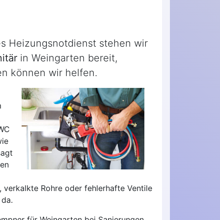
es Heizungsnotdienst stehen wir
itär
in Weingarten bereit,
en können wir helfen.
m
 WC
wie
sagt
ten
 verkalkte Rohre oder fehlerhafte Ventile
 da.
empner für Weingarten bei Sanierungen