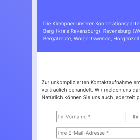
Die Klempner unserer Kooperationspartn
Berg (Kreis Ravensburg)
,
Ravensburg (W
Bergatreute
,
Wolpertswende
,
Horgenzell
Zur unkomplizierten Kontaktaufnahme emp
vertraulich behandelt. Wir melden uns d
Natürlich können Sie uns auch jederzeit p