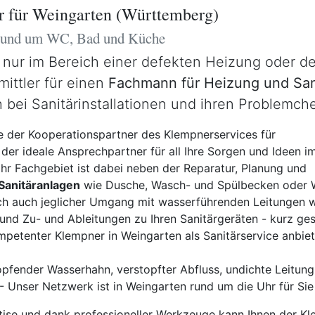
r für Weingarten (Württemberg)
 rund um WC, Bad und Küche
 nur im Bereich einer defekten Heizung oder d
mittler für einen
Fachmann für Heizung und San
 bei Sanitärinstallationen und ihren Problemch
 der Kooperationspartner des Klempnerservices für
der ideale Ansprechpartner für all Ihre Sorgen und Ideen i
 Ihr Fachgebiet ist dabei neben der Reparatur, Planung und
 Sanitäranlagen
wie Dusche, Wasch- und Spülbecken oder
ich auch jeglicher Umgang mit wasserführenden Leitungen 
und Zu- und Ableitungen zu Ihren Sanitärgeräten - kurz ge
mpetenter Klempner in Weingarten als Sanitärservice anbie
pfender Wasserhahn, verstopfter Abfluss, undichte Leitung,
 Unser Netzwerk ist in Weingarten rund um die Uhr für Sie
tise und dank professioneller Werkzeuge kann Ihnen der Kl