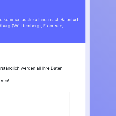
Sie kommen auch zu Ihnen nach
Baienfurt
,
dburg (Württemberg)
,
Fronreute
,
ständlich werden all Ihre Daten
eren!