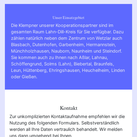
Unser Einsatzgebiet
Die Klempner unserer Kooperationspartner sind im
gesamten Raum Lahn-Dill-Kreis für Sie verfügbar. Dazu
zählen natürlich neben dem Zentrum von Wetzlar auch
Blasbach, Dutenhofen, Garbenheim, Hermannstein,
Münchholzhausen, Nauborn, Naunheim und Steindorf.
Sie kommen auch zu Ihnen nach
Aßlar
,
Lahnau
,
Schöffengrund
,
Solms (Lahn)
,
Biebertal
,
Braunfels
,
Leun
,
Hüttenberg
,
Ehringshausen
,
Heuchelheim
,
Linden
oder
Gießen
.
Kontakt
Zur unkomplizierten Kontaktaufnahme empfehlen wir die
Nutzung des folgenden Formulars. Selbstverständlich
werden all Ihre Daten vertraulich behandelt. Wir melden
uns dann umgehend bei Ihnen.