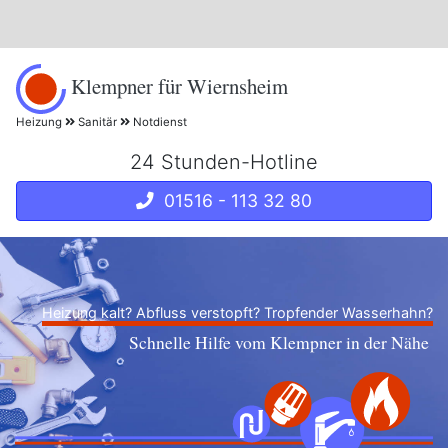
Klempner für Wiernsheim
Heizung
Sanitär
Notdienst
24 Stunden-Hotline
01516 - 113 32 80
Heizung kalt? Abfluss verstopft? Tropfender Wasserhahn?
Schnelle Hilfe vom Klempner in der Nähe