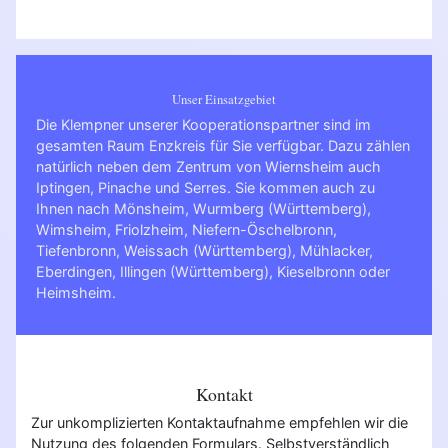
Unser Einsatzgebiet
Die Klempner unserer Kooperationspartner sind im
gesamten Raum Enzkreis für Sie verfügbar. Dazu zählen
natürlich neben dem Zentrum von Wiernsheim auch
Iptingen, Pinache und Serres. Sie kommen auch zu
Ihnen nach
Mönsheim
,
Wurmberg (Württemberg)
,
Wimsheim
,
Friolzheim
,
Niefern-Öschelbronn
,
Tiefenbronn
,
Weissach (Württemberg)
,
Mühlacker
,
Eberdingen
,
Illingen (Württemberg)
,
Kieselbronn
oder
Heimsheim
.
Kontakt
Zur unkomplizierten Kontaktaufnahme empfehlen wir die
Nutzung des folgenden Formulars. Selbstverständlich