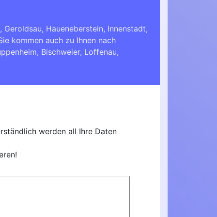
 Geroldsau, Haueneberstein, Innenstadt,
. Sie kommen auch zu Ihnen nach
uppenheim
,
Bischweier
,
Loffenau
,
ständlich werden all Ihre Daten
eren!