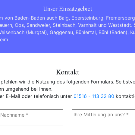
Unser Einsatzgebiet
m von Baden-Baden auch Balg, Ebersteinburg, Fremersberg,
euern, Oos, Sandweier, Steinbach, Varnhalt und Weststadt
eisenbach (Murgtal)
,
Gaggenau
,
Bühlertal
,
Bühl (Baden)
,
K
heim
.
Kontakt
fehlen wir die Nutzung des folgenden Formulars. Selbstver
ann umgehend bei Ihnen.
er E-Mail oder telefonisch unter
01516 - 113 32 80
kontakti