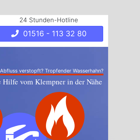
24 Stunden-Hotline
01516 - 113 32 80
 Abfluss verstopft? Tropfender Wasserhahn?
e Hilfe vom Klempner in der Nähe