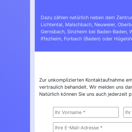
Dazu zählen natürlich neben dem Zentru
Lichtental, Malschbach, Neuweier, Oberb
Gernsbach
,
Sinzheim bei Baden-Baden
,
W
Iffezheim
,
Forbach (Baden)
oder
Hügels
Zur unkomplizierten Kontaktaufnahme emp
vertraulich behandelt. Wir melden uns d
Natürlich können Sie uns auch jederzeit p