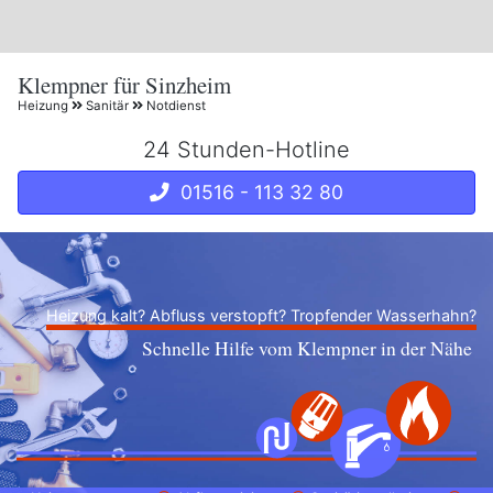
Klempner für Sinzheim
Heizung
Sanitär
Notdienst
24 Stunden-Hotline
01516 - 113 32 80
Heizung kalt? Abfluss verstopft? Tropfender Wasserhahn?
Schnelle Hilfe vom Klempner in der Nähe