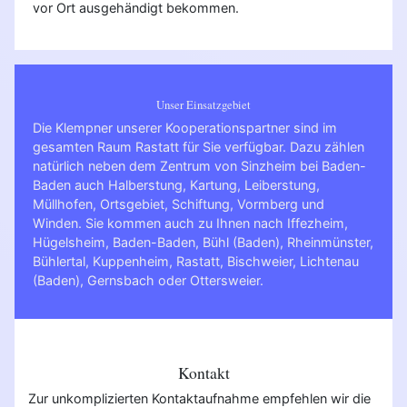
vor Ort ausgehändigt bekommen.
Unser Einsatzgebiet
Die Klempner unserer Kooperationspartner sind im
gesamten Raum Rastatt für Sie verfügbar. Dazu zählen
natürlich neben dem Zentrum von Sinzheim bei Baden-
Baden auch Halberstung, Kartung, Leiberstung,
Müllhofen, Ortsgebiet, Schiftung, Vormberg und
Winden. Sie kommen auch zu Ihnen nach
Iffezheim
,
Hügelsheim
,
Baden-Baden
,
Bühl (Baden)
,
Rheinmünster
,
Bühlertal
,
Kuppenheim
,
Rastatt
,
Bischweier
,
Lichtenau
(Baden)
,
Gernsbach
oder
Ottersweier
.
Kontakt
Zur unkomplizierten Kontaktaufnahme empfehlen wir die