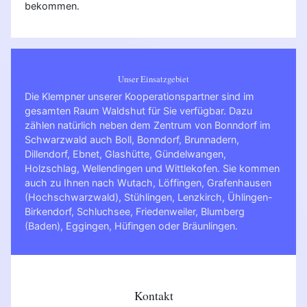
bekommen.
Unser Einsatzgebiet
Die Klempner unserer Kooperationspartner sind im
gesamten Raum Waldshut für Sie verfügbar. Dazu
zählen natürlich neben dem Zentrum von Bonndorf im
Schwarzwald auch Boll, Bonndorf, Brunnadern,
Dillendorf, Ebnet, Glashütte, Gündelwangen,
Holzschlag, Wellendingen und Wittlekofen. Sie kommen
auch zu Ihnen nach
Wutach
,
Löffingen
,
Grafenhausen
(Hochschwarzwald)
,
Stühlingen
,
Lenzkirch
,
Ühlingen-
Birkendorf
,
Schluchsee
,
Friedenweiler
,
Blumberg
(Baden)
,
Eggingen
,
Hüfingen
oder
Bräunlingen
.
Kontakt