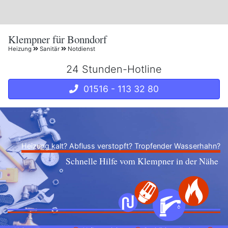
Klempner für Bonndorf
Heizung
Sanitär
Notdienst
24 Stunden-Hotline
01516 - 113 32 80
Heizung kalt? Abfluss verstopft? Tropfender Wasserhahn?
Schnelle Hilfe vom Klempner in der Nähe