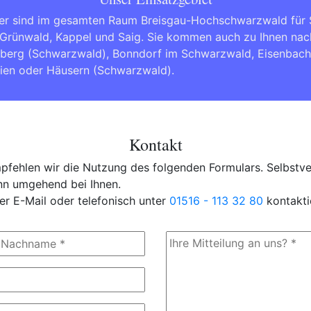
er sind im gesamten Raum Breisgau-Hochschwarzwald für Si
Grünwald, Kappel und Saig. Sie kommen auch zu Ihnen na
dberg (Schwarzwald)
,
Bonndorf im Schwarzwald
,
Eisenbac
ien
oder
Häusern (Schwarzwald)
.
Kontakt
fehlen wir die Nutzung des folgenden Formulars. Selbstver
ann umgehend bei Ihnen.
er E-Mail oder telefonisch unter
01516 - 113 32 80
kontakti