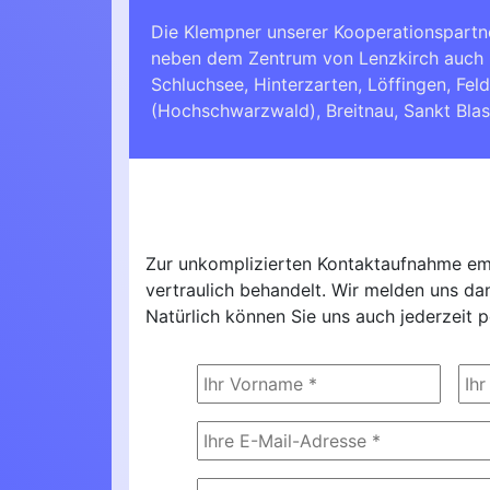
Die Klempner unserer Kooperationspartn
neben dem Zentrum von Lenzkirch auch 
Schluchsee
,
Hinterzarten
,
Löffingen
,
Fel
(Hochschwarzwald)
,
Breitnau
,
Sankt Blas
Zur unkomplizierten Kontaktaufnahme emp
vertraulich behandelt. Wir melden uns d
Natürlich können Sie uns auch jederzeit p