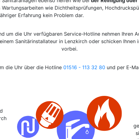
 Sanitäranlagen ebenso helfen wie bei
der Reinigung oder
h Wartungsarbeiten wie Dichtheitsprüfungen, Hochdruckspül
ähriger Erfahrung kein Problem dar.
und um die Uhr verfügbaren Service-Hotline nehmen Ihren 
 einem Sanitärinstallateur in Lenzkirch oder schicken Ihne
vorbei.
um die Uhr über die Hotline
01516 - 113 32 80
und per E-Mai
nd
rch
ge
s