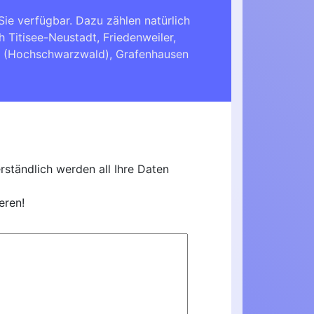
e verfügbar. Dazu zählen natürlich
ch
Titisee-Neustadt
,
Friedenweiler
,
h (Hochschwarzwald)
,
Grafenhausen
ständlich werden all Ihre Daten
eren!