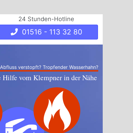
24 Stunden-Hotline
01516 - 113 32 80
 Abfluss verstopft? Tropfender Wasserhahn?
e Hilfe vom Klempner in der Nähe